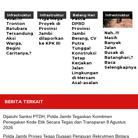
Infrastruktur
Infrastruktur
Batang Hari
Infrastruktur
Viral..!!!
Tiga Mega
Pasca
Tronton
Proyek di
DPRD
Batubara
Provinsi
Provinsi
Nah..!!!
Tersandung
Jambi
Jambi
Masih
Aksi
dilaporkan
Berang, CV
Banyak
Warga,
ke KPK RI
Putra
Jalan
Begini
Tunggal
Rusak di
Caritanya,?
Konstruksi
Batanghari,?
Tetap
Baca
Kerjakan
Selengkapnya
Jalan
Lingkungan
di Mersam
Asal-asalan
BERITA TERKAIT
Dijatuhi Sanksi PTDH, Polda Jambi Tegaskan Komitmen
Penegakan Kode Etik Secara Tegas dan Transparan
8 Agustus
2026
Polda Jambi Proses Tegas Dugaan Penipuan Rekrutmen Bintara