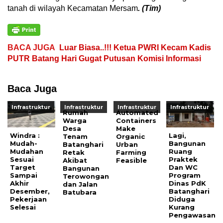
tanah di wilayah Kecamatan Mersam
. (Tim)
BACA JUGA
Luar Biasa..!!! Ketua PWRI Kecam Kadis
PUTR Batang Hari Gugat Putusan Komisi Informasi
Baca Juga
Infrastruktur
Infrastruktur
Infrastruktur
Infrastruktur
Rumah
Automated
Warga
Containers
Desa
Make
Windra :
Lagi,
Tenam
Organic
Mudah-
Bangunan
Batanghari
Urban
Mudahan
Ruang
Retak
Farming
Sesuai
Praktek
Akibat
Feasible
Target
Dan WC
Bangunan
Sampai
Program
Terowongan
Akhir
Dinas PdK
dan Jalan
Desember,
Batanghari
Batubara
Pekerjaan
Diduga
Selesai
Kurang
Pengawasan