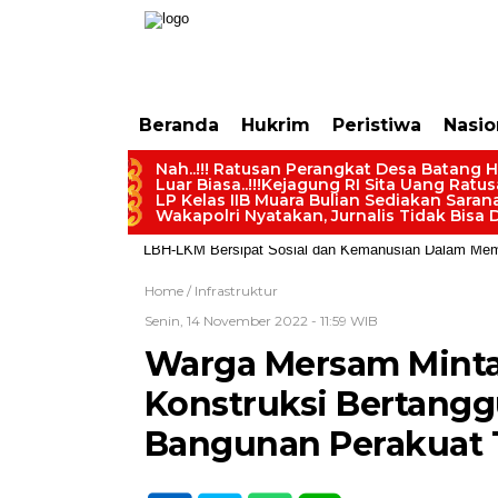
https://dashboard.mgid.com/user/activate/id/685224/code/68609134aa79c3
Beranda
Hukrim
Peristiwa
Nasio
Nah..!!! Ratusan Perangkat Desa Batang H
Luar Biasa..!!!Kejagung RI Sita Uang Ratu
LP Kelas IIB Muara Bulian Sediakan Sara
Wakapolri Nyatakan, Jurnalis Tidak Bisa D
LBH-LKM Bersipat Sosial dan Kemanusian Dalam Membe
Home /
Infrastruktur
Senin, 14 November 2022 - 11:59 WIB
Warga Mersam Minta
Konstruksi Bertang
Bangunan Perakuat 