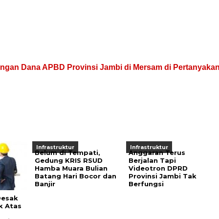
gan Dana APBD Provinsi Jambi di Mersam di Pertanyaka
Infrastruktur
Infrastruktur
Belum di Tempati,
Anggaran Terus
Gedung KRIS RSUD
Berjalan Tapi
Hamba Muara Bulian
Videotron DPRD
Batang Hari Bocor dan
Provinsi Jambi Tak
Banjir
Berfungsi
Desak
k Atas