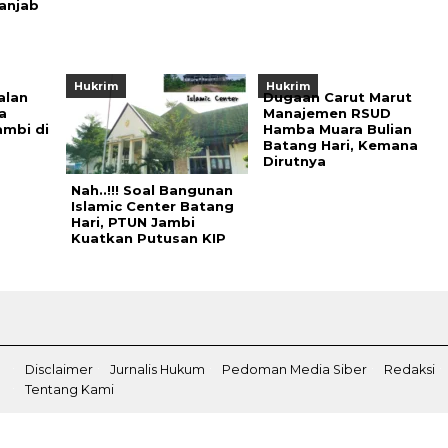
anjab
Hukrim
Hukrim
alan
Dugaan Carut Marut
a
Manajemen RSUD
ambi di
Hamba Muara Bulian
Batang Hari, Kemana
Dirutnya
Nah..!!! Soal Bangunan
Islamic Center Batang
Hari, PTUN Jambi
Kuatkan Putusan KIP
Disclaimer
Jurnalis Hukum
Pedoman Media Siber
Redaksi
Tentang Kami