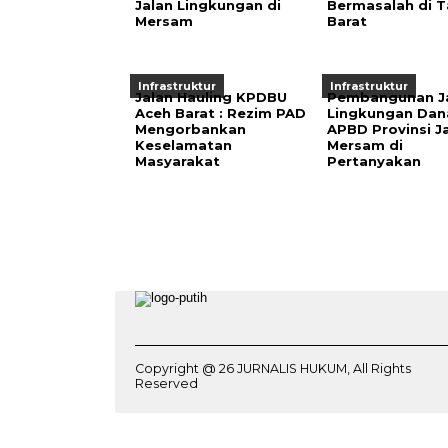
Jalan Lingkungan di
Bermasalah di T
Mersam
Barat
Infrastruktur
Infrastruktur
Jalan Hauling KPDBU
Pembangunan J
Aceh Barat : Rezim PAD
Lingkungan Dan
Mengorbankan
APBD Provinsi J
Keselamatan
Mersam di
Masyarakat
Pertanyakan
Copyright @ 26 JURNALIS HUKUM, All Rights
Reserved