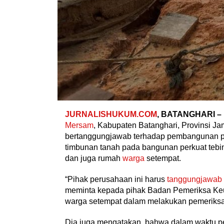
JURNALISHUKUM.COM
, BATANGHARI –
Mersam
, Kabupaten Batanghari, Provinsi J
bertanggungjawab terhadap pembangunan 
timbunan tanah pada bangunan perkuat tebi
dan juga rumah
warga
setempat.
“Pihak perusahaan ini harus
tanggungjawab
meminta kepada pihak Badan Pemeriksa Ke
warga setempat dalam melakukan pemeriksaa
Dia juga mengatakan, bahwa dalam waktu pe