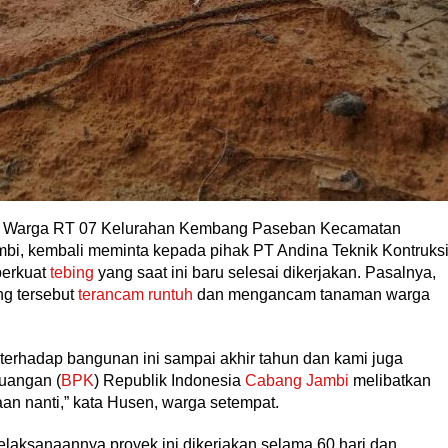
Warga RT 07 Kelurahan Kembang Paseban Kecamatan
ambi, kembali meminta kepada pihak PT Andina Teknik Kontruks
perkuat
tebing
yang saat ini baru selesai dikerjakan. Pasalnya,
ng tersebut
terancam runtuh
dan mengancam tanaman warga
terhadap bangunan ini sampai akhir tahun dan kami juga
uangan (
BPK
) Republik Indonesia
Cabang Jambi
melibatkan
n nanti,” kata Husen, warga setempat.
laksanaannya proyek ini dikerjakan selama 60 hari dan