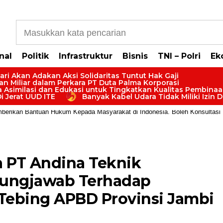
b5cb0177965d610587
nal
Politik
Infrastruktur
Bisnis
TNI – Polri
Ek
ari Akan Adakan Aksi Solidaritas Tuntut Hak Gaji
san Miliar dalam Perkara PT Duta Palma Korporasi
na Asimilasi dan Edukasi untuk Tingkatkan Kualitas Pembin
i Jerat UUD ITE
Banyak Kabel Udara Tidak Miliki Izin 
rikan Bantuan Hukum Kepada Masyarakat di Indonesia. Boleh Konsultasi Huk
 PT Andina Teknik
gungjawab Terhadap
Tebing APBD Provinsi Jambi