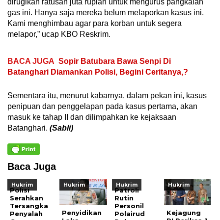
dirugikan ratusan juta rupiah untuk mengurus pangkalan
gas ini. Hanya saja mereka belum melaporkan kasus ini.
Kami menghimbau agar para korban untuk segera
melapor,” ucap KBO Reskrim.
BACA JUGA
Sopir Batubara Bawa Senpi Di
Batanghari Diamankan Polisi, Begini Ceritanya,?
Sementara itu, menurut kabarnya, dalam pekan ini, kasus
penipuan dan penggelapan pada kasus pertama, akan
masuk ke tahap II dan dilimpahkan ke kejaksaan
Batanghari.
(Sabli)
Baca Juga
Hukrim
Hukrim
Hukrim
Hukrim
Polisi
Patroli
Serahkan
Rutin
Tersangka
Personil
Penyidikan
Kejagung
Penyalah
Polairud