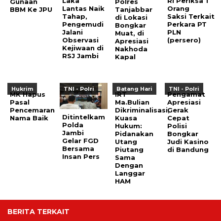
Laka
RI Periksa 1
Gunaan
Polres
Lantas Naik
Orang
BBM Ke JPU
Tanjabbar
Tahap,
Saksi Terkait
di Lokasi
Pengemudi
Perkara PT
Bongkar
Jalani
PLN
Muat, di
Observasi
(persero)
Apresiasi
Kejiwaan di
Nakhoda
RSJ Jambi
Kapal
Hukrim
TNI - Polri
Batang Hari
TNI - Polri
MK Hapus
IRT
Pengamat
Pasal
Ma.Bulian
Apresiasi
Pencemaran
Dikriminalisasi,
Gerak
Ditintelkam
Nama Baik
Kuasa
Cepat
Polda
Hukum:
Polisi
Jambi
Pidanakan
Bongkar
Gelar FGD
Utang
Judi Kasino
Bersama
Piutang
di Bandung
Insan Pers
Sama
Dengan
Langgar
HAM
BERITA TERKAIT