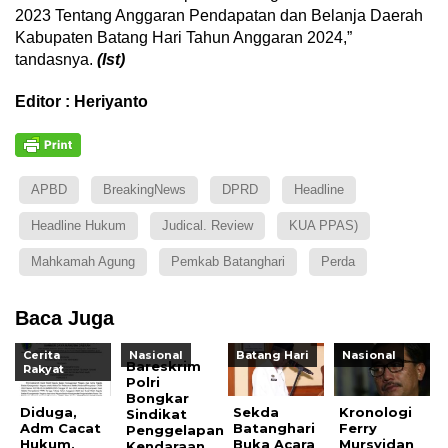
2023 Tentang Anggaran Pendapatan dan Belanja Daerah
Kabupaten Batang Hari Tahun Anggaran 2024,”
tandasnya.
(Ist)
Editor : Heriyanto
APBD
BreakingNews
DPRD
Headline
Headline Hukum
Judical. Review
KUA PPAS)
Mahkamah Agung
Pemkab Batanghari
Perda
Baca Juga
Cerita
Nasional
Batang Hari
Nasional
Bareskrim
Rakyat
Polri
Bongkar
Diduga,
Sekda
Kronologi
Sindikat
Adm Cacat
Batanghari
Ferry
Penggelapan
Hukum,
Buka Acara
Mursyidan
Kendaraan