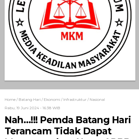
Home /
Batang Hari
/
Ekonomi
/
Infrastruktur
/
Nasional
Rabu, 19 Juni 2024 - 16:38 WIB
Nah…!!! Pemda Batang Hari
Terancam Tidak Dapat