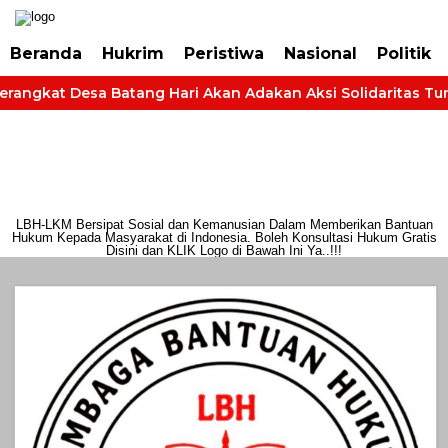
https://dashboard.mgid.com/user/activate/id/685224/code/68609134aa79c3
Beranda
Hukrim
Peristiwa
Nasional
Politik
rangkat Desa Batang Hari Akan Adakan Aksi Solidaritas Tuntu
LBH-LKM Bersipat Sosial dan Kemanusian Dalam Memberikan Bantuan
Hukum Kepada Masyarakat di Indonesia. Boleh Konsultasi Hukum Gratis
Disini dan KLIK Logo di Bawah Ini Ya..!!!