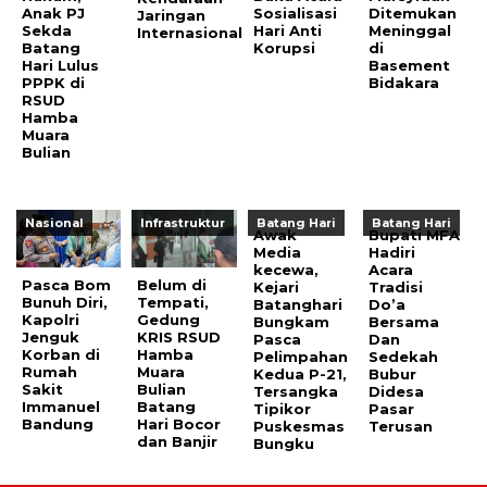
Anak PJ
Sosialisasi
Ditemukan
Jaringan
Sekda
Hari Anti
Meninggal
Internasional
Batang
Korupsi
di
Hari Lulus
Basement
PPPK di
Bidakara
RSUD
Hamba
Muara
Bulian
Nasional
Infrastruktur
Batang Hari
Batang Hari
Awak
Bupati MFA
Media
Hadiri
kecewa,
Acara
Pasca Bom
Belum di
Kejari
Tradisi
Bunuh Diri,
Tempati,
Batanghari
Do’a
Kapolri
Gedung
Bungkam
Bersama
Jenguk
KRIS RSUD
Pasca
Dan
Korban di
Hamba
Pelimpahan
Sedekah
Rumah
Muara
Kedua P-21,
Bubur
Sakit
Bulian
Tersangka
Didesa
Immanuel
Batang
Tipikor
Pasar
Bandung
Hari Bocor
Puskesmas
Terusan
dan Banjir
Bungku