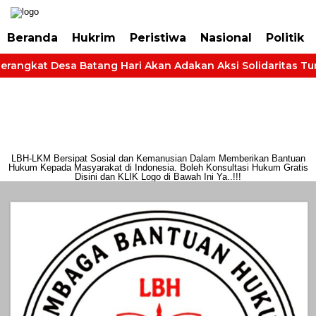
https://dashboard.mgid.com/user/activate/id/685224/code/68609134aa79c3
Beranda
Hukrim
Peristiwa
Nasional
Politik
rangkat Desa Batang Hari Akan Adakan Aksi Solidaritas Tuntu
LBH-LKM Bersipat Sosial dan Kemanusian Dalam Memberikan Bantuan
Hukum Kepada Masyarakat di Indonesia. Boleh Konsultasi Hukum Gratis
Disini dan KLIK Logo di Bawah Ini Ya..!!!