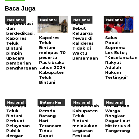
Baca Juga
Nasional
Nasional
Nasional
Nasional
Berprestasi
Polisi
dan
Sebut
berdedikasi,
Keluarga
Kapolres
Salus
Kapolres
Tewas di
Teluk
Populi
Teluk
Kalideres
Bintuni
Suprema
Bintuni
Tidak di
melepas 70
Lex Esto ;
pimpin
Waktu
peserta
“Keselamatan
upacara
Bersamaan
Paskibraka
Rakyat
pemberian
tahun 2024
Adalah
penghargaan
Kabupaten
Hukum
Teluk
Tertinggi”
Bintuni
Nasional
Batang Hari
Nasional
Nasional
Dukcapil
Nah…!!!
Pemerintah
TNI AL dan
Teluk
Pemda
Kabupaten
Warga
Bintuni
Batang
Teluk
Bongkar
Perkuat
Hari
Bintuni
Pagar Laut
Pelayanan
Terancam
melakukan
Misterius di
Publik
Tidak
kegiatan
Tangerang
dengan
Dapat
Festival