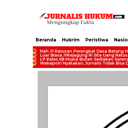
https://dashboard.mgid.com/user/activate/id/685224/code/68609134aa79c3
Beranda
Hukrim
Peristiwa
Nasio
Nah..!!! Ratusan Perangkat Desa Batang H
Luar Biasa..!!!Kejagung RI Sita Uang Ratu
LP Kelas IIB Muara Bulian Sediakan Sara
Wakapolri Nyatakan, Jurnalis Tidak Bisa D
LBH-LKM Bersipat Sosial dan Kemanusian Dalam Membe