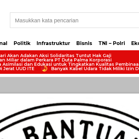
b5cb0177965d610587
nal
Politik
Infrastruktur
Bisnis
TNI – Polri
Ek
ari Akan Adakan Aksi Solidaritas Tuntut Hak Gaji
san Miliar dalam Perkara PT Duta Palma Korporasi
na Asimilasi dan Edukasi untuk Tingkatkan Kualitas Pembin
i Jerat UUD ITE
Banyak Kabel Udara Tidak Miliki Izin 
rikan Bantuan Hukum Kepada Masyarakat di Indonesia. Boleh Konsultasi Huk