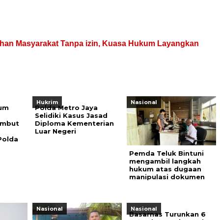
ahan Masyarakat Tanpa izin, Kuasa Hukum Layangkan
Hukrim
Nasional
sum
Polda Metro Jaya
Selidiki Kasus Jasad
ambut
Diploma Kementerian
Luar Negeri
Polda
Pemda Teluk Bintuni
mengambil langkah
hukum atas dugaan
manipulasi dokumen
Nasional
Nasional
Basarnas Turunkan 6