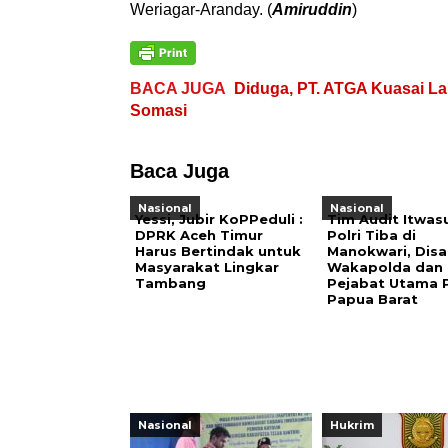
Weriagar-Aranday. (
Amiruddin
)
BACA JUGA
Diduga, PT. ATGA Kuasai L
Somasi
Baca Juga
Nasional
Nasional
Yessi, Jubir KoPPeduli :
Tim Audit Itwa
DPRK Aceh Timur
Polri Tiba di
Harus Bertindak untuk
Manokwari, Dis
Masyarakat Lingkar
Wakapolda dan
Tambang
Pejabat Utama 
Papua Barat
Nasional
Hukrim