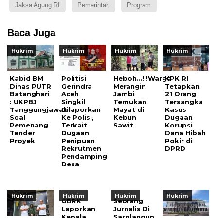
Jaksa Agung RI
Pemerintah
Program
Baca Juga
Hukrim
Hukrim
Hukrim
Hukrim
Kabid BM
Politisi
Heboh…!!!Warga
KPK RI
Dinas PUTR
Gerindra
Merangin
Tetapkan
Batanghari
Aceh
Jambi
21 Orang
: UKPBJ
Singkil
Temukan
Tersangka
Tanggungjawab
Dilaporkan
Mayat di
Kasus
Soal
Ke Polisi,
Kebun
Dugaan
Pemenang
Terkait
Sawit
Korupsi
Tender
Dugaan
Dana Hibah
Proyek
Penipuan
Pokir di
Rekrutmen
DPRD
Pendamping
Desa
Hukrim
Hukrim
Hukrim
Hukrim
GBRK
Seorang
Laporkan
Jurnalis Di
Kepala
Sarolangun