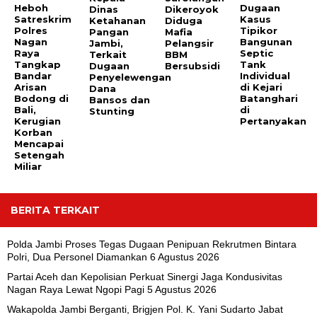
Heboh
Dugaan
Dinas
Dikeroyok
Satreskrim
Kasus
Ketahanan
Diduga
Polres
Tipikor
Pangan
Mafia
Nagan
Bangunan
Jambi,
Pelangsir
Raya
Septic
Terkait
BBM
Tangkap
Tank
Dugaan
Bersubsidi
Bandar
Individual
Penyelewengan
Arisan
di Kejari
Dana
Bodong di
Batanghari
Bansos dan
Bali,
di
Stunting
Kerugian
Pertanyakan
Korban
Mencapai
Setengah
Miliar
BERITA TERKAIT
Polda Jambi Proses Tegas Dugaan Penipuan Rekrutmen Bintara
Polri, Dua Personel Diamankan
6 Agustus 2026
Partai Aceh dan Kepolisian Perkuat Sinergi Jaga Kondusivitas
Nagan Raya Lewat Ngopi Pagi
5 Agustus 2026
Wakapolda Jambi Berganti, Brigjen Pol. K. Yani Sudarto Jabat