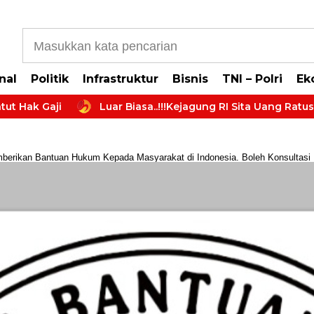
b5cb0177965d610587
nal
Politik
Infrastruktur
Bisnis
TNI – Polri
Ek
Gaji
Luar Biasa..!!!Kejagung RI Sita Uang Ratusan Mil
rikan Bantuan Hukum Kepada Masyarakat di Indonesia. Boleh Konsultasi Huk