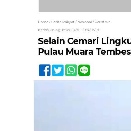
Home /
Cerita Rakyat
/
Nasional
/
Peristiwa
Kamis, 28 Agustus 2025 - 10:47 WIB
Selain Cemari Lingk
Pulau Muara Tembesi