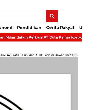
onomi
Pendidikan
Cerita Rakyat
Uncategorize
iar dalam Perkara PT Duta Palma Korporasi
LP Kelas II
um Gratis Disini dan KLIK Logo di Bawah Ini Ya..!!!