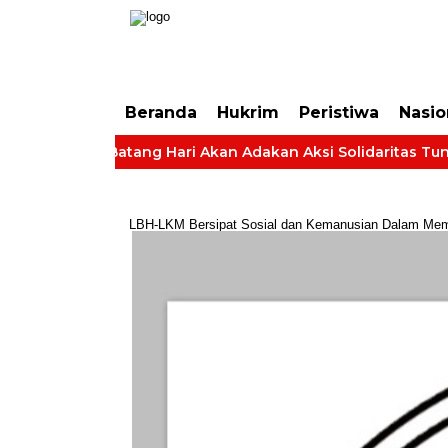
https://dashboard.mgid.com/user/activate/id/685224/code/68609134aa79c3
Beranda
Hukrim
Peristiwa
Nasio
t Desa Batang Hari Akan Adakan Aksi Solidaritas Tuntut Hak 
LBH-LKM Bersipat Sosial dan Kemanusian Dalam Membe