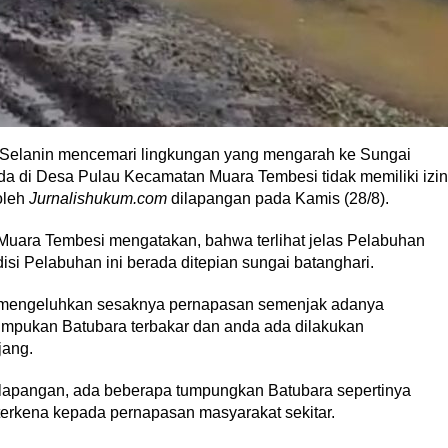
Selanin mencemari lingkungan yang mengarah ke Sungai
a di Desa Pulau Kecamatan Muara Tembesi tidak memiliki izin
oleh
Jurnalishukum.com
dilapangan pada Kamis (28/8).
Muara Tembesi mengatakan, bahwa terlihat jelas Pelabuhan
si Pelabuhan ini berada ditepian sungai batanghari.
i mengeluhkan sesaknya pernapasan semenjak adanya
umpukan Batubara terbakar dan anda ada dilakukan
jang.
dilapangan, ada beberapa tumpungkan Batubara sepertinya
terkena kepada pernapasan masyarakat sekitar.