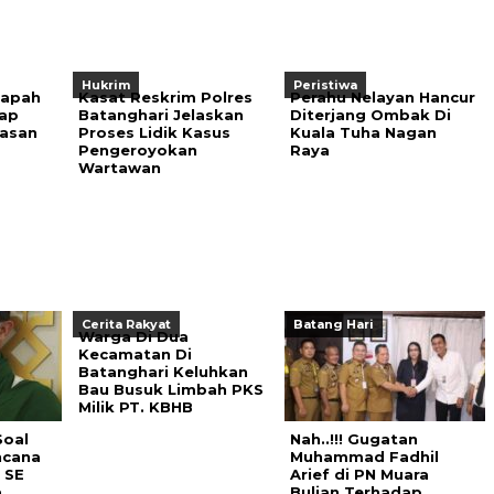
Hukrim
Peristiwa
Tapah
Kasat Reskrim Polres
Perahu Nelayan Hancur
ap
Batanghari Jelaskan
Diterjang Ombak Di
iasan
Proses Lidik Kasus
Kuala Tuha Nagan
Pengeroyokan
Raya
Wartawan
Cerita Rakyat
Batang Hari
Warga Di Dua
Kecamatan Di
Batanghari Keluhkan
Bau Busuk Limbah PKS
Milik PT. KBHB
Soal
Nah..!!! Gugatan
ncana
Muhammad Fadhil
 SE
Arief di PN Muara
a
Bulian Terhadap