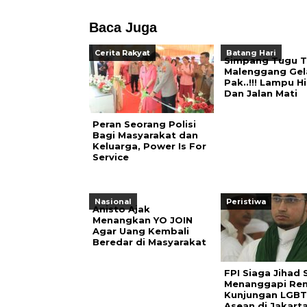
Baca Juga
Cerita Rakyat
Batang Hari
Simpang Tugu 
Malenggang Gel
Pak..!!! Lampu H
Dan Jalan Mati
Peran Seorang Polisi
Bagi Masyarakat dan
Keluarga, Power Is For
Service
Nasional
Peristiwa
Anisto Ajak
Menangkan YO JOIN
Agar Uang Kembali
Beredar di Masyarakat
FPI Siaga Jihad 
Menanggapi Re
Kunjungan LGBT
Asean di Jakart