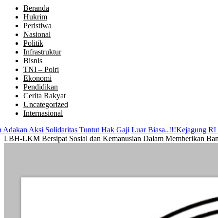
Beranda
Hukrim
Peristiwa
Nasional
Politik
Infrastruktur
Bisnis
TNI – Polri
Ekonomi
Pendidikan
Cerita Rakyat
Uncategorized
Internasional
i Solidaritas Tuntut Hak Gaji
Luar Biasa..!!!Kejagung RI Sita Uang 
LBH-LKM Bersipat Sosial dan Kemanusian Dalam Memberikan Bantua