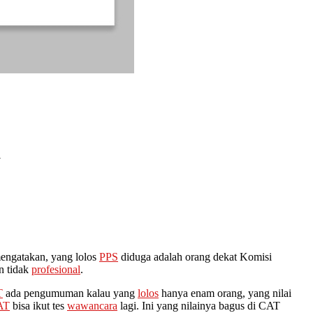
a
engatakan, yang lolos
PPS
diduga adalah orang dekat Komisi
n tidak
profesional
.
T
ada pengumuman kalau yang
lolos
hanya enam orang, yang nilai
AT
bisa ikut tes
wawancara
lagi. Ini yang nilainya bagus di CAT