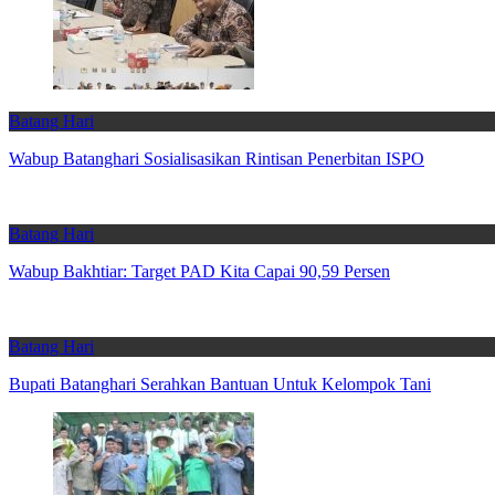
Batang Hari
Wabup Batanghari Sosialisasikan Rintisan Penerbitan ISPO
Batang Hari
Wabup Bakhtiar: Target PAD Kita Capai 90,59 Persen
Batang Hari
Bupati Batanghari Serahkan Bantuan Untuk Kelompok Tani