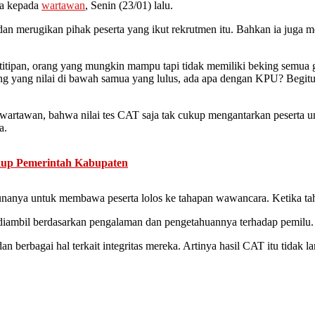
ta kepada
wartawan
, Senin (23/01) lalu.
dan merugikan pihak peserta yang ikut rekrutmen itu. Bahkan ia juga m
itipan, orang yang mungkin mampu tapi tidak memiliki beking semua g
g yang nilai di bawah samua yang lulus, ada apa dengan KPU? Begitu
artawan, bahwa nilai tes CAT saja tak cukup mengantarkan peserta u
a.
gkup Pemerintah Kabupaten
u gunanya untuk membawa peserta lolos ke tahapan wawancara. Ketika t
 diambil berdasarkan pengalaman dan pengetahuannya terhadap pemilu.
dan berbagai hal terkait integritas mereka. Artinya hasil CAT itu tida