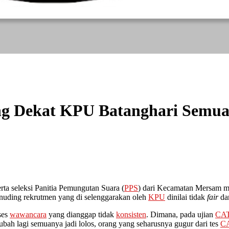
ang Dekat KPU Batanghari Semu
rta seleksi Panitia Pemungutan Suara (
PPS
) dari Kecamatan Mersam m
enuding rekrutmen yang di selenggarakan oleh
KPU
dinilai tidak
fair
da
ses
wawancara
yang dianggap tidak
konsisten
. Dimana, pada ujian
CA
ubah lagi semuanya jadi lolos, orang yang seharusnya gugur dari tes
C