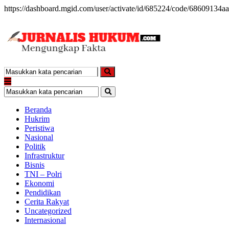
https://dashboard.mgid.com/user/activate/id/685224/code/6860913
Beranda
Hukrim
Peristiwa
Nasional
Politik
Infrastruktur
Bisnis
TNI – Polri
Ekonomi
Pendidikan
Cerita Rakyat
Uncategorized
Internasional