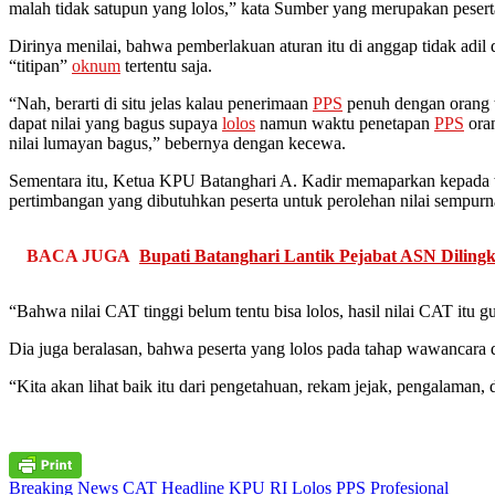
malah tidak satupun yang lolos,” kata Sumber yang merupakan peser
Dirinya menilai, bahwa pemberlakuan aturan itu di anggap tidak adil 
“titipan”
oknum
tertentu saja.
“Nah, berarti di situ jelas kalau penerimaan
PPS
penuh dengan orang t
dapat nilai yang bagus supaya
lolos
namun waktu penetapan
PPS
oran
nilai lumayan bagus,” bebernya dengan kecewa.
Sementara itu, Ketua KPU Batanghari A. Kadir memaparkan kepada w
pertimbangan yang dibutuhkan peserta untuk perolehan nilai sempurn
BACA JUGA
Bupati Batanghari Lantik Pejabat ASN Dilin
“Bahwa nilai CAT tinggi belum tentu bisa lolos, hasil nilai CAT it
Dia juga beralasan, bahwa peserta yang lolos pada tahap wawancara
“Kita akan lihat baik itu dari pengetahuan, rekam jejak, pengalaman, 
Breaking News
CAT
Headline
KPU RI
Lolos
PPS
Profesional