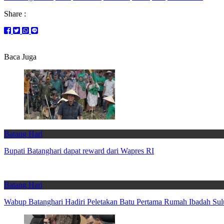
Share :
Baca Juga
Batang Hari
Bupati Batanghari dapat reward dari Wapres RI
Batang Hari
Wabup Batanghari Hadiri Peletakan Batu Pertama Rumah Ibadah Sul