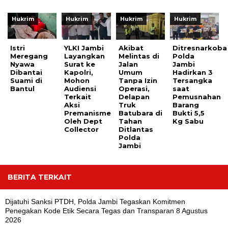
Hukrim
Hukrim
Hukrim
Hukrim
Istri
YLKI Jambi
Akibat
‎Ditresnarkoba
Meregang
Layangkan
Melintas di
Polda
Nyawa
Surat ke
Jalan
Jambi
Dibantai
Kapolri,
Umum
Hadirkan 3
Suami di
Mohon
Tanpa Izin
Tersangka
Bantul
Audiensi
Operasi,
saat
Terkait
Delapan
Pemusnahan
Aksi
Truk
Barang
Premanisme
Batubara di
Bukti 5,5
Oleh Dept
Tahan
Kg Sabu
Collector
Ditlantas
Polda
Jambi
BERITA TERKAIT
Dijatuhi Sanksi PTDH, Polda Jambi Tegaskan Komitmen
Penegakan Kode Etik Secara Tegas dan Transparan
8 Agustus
2026