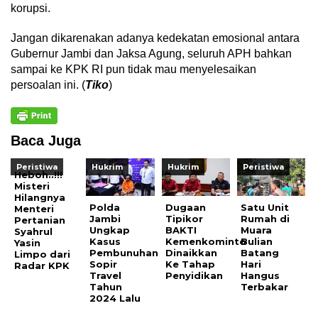
korupsi.
Jangan dikarenakan adanya kedekatan emosional antara
Gubernur Jambi dan Jaksa Agung, seluruh APH bahkan
sampai ke KPK RI pun tidak mau menyelesaikan
persoalan ini. (
Tiko
)
Baca Juga
Peristiwa
Hukrim
Hukrim
Peristiwa
Heboh..!!!
Misteri
Hilangnya
Polda
Dugaan
Satu Unit
Menteri
Jambi
Tipikor
Rumah di
Pertanian
Ungkap
BAKTI
Muara
Syahrul
Kasus
Kemenkominto
Bulian
Yasin
Pembunuhan
Dinaikkan
Batang
Limpo dari
Sopir
Ke Tahap
Hari
Radar KPK
Travel
Penyidikan
Hangus
Tahun
Terbakar
2024 Lalu