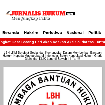
https://dashboard.mgid.com/user/activate/id/685224/code/68609134aa79c3
Beranda
Hukrim
Peristiwa
Nasional
Politik
gkat Desa Batang Hari Akan Adakan Aksi Solidaritas Tuntut H
LBH-LKM Bersipat Sosial dan Kemanusian Dalam Memberikan Bantuan
Hukum Kepada Masyarakat di Indonesia. Boleh Konsultasi Hukum Gratis
Disini dan KLIK Logo di Bawah Ini Ya..!!!