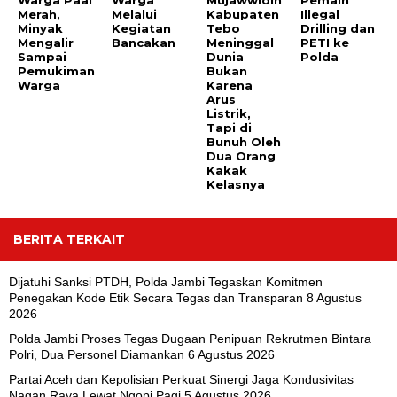
Warga Paal
Warga
Mujawwidin
Pemain
Merah,
Melalui
Kabupaten
Illegal
Minyak
Kegiatan
Tebo
Drilling dan
Mengalir
Bancakan
Meninggal
PETI ke
Sampai
Dunia
Polda
Pemukiman
Bukan
Warga
Karena
Arus
Listrik,
Tapi di
Bunuh Oleh
Dua Orang
Kakak
Kelasnya
BERITA TERKAIT
Dijatuhi Sanksi PTDH, Polda Jambi Tegaskan Komitmen
Penegakan Kode Etik Secara Tegas dan Transparan
8 Agustus
2026
Polda Jambi Proses Tegas Dugaan Penipuan Rekrutmen Bintara
Polri, Dua Personel Diamankan
6 Agustus 2026
Partai Aceh dan Kepolisian Perkuat Sinergi Jaga Kondusivitas
Nagan Raya Lewat Ngopi Pagi
5 Agustus 2026