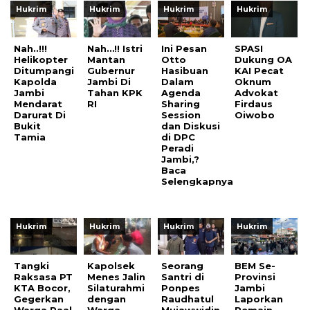
Hukrim
Hukrim
Hukrim
Hukrim
Nah..!!!
Nah…!! Istri
Ini Pesan
SPASI
Helikopter
Mantan
Otto
Dukung OA
Ditumpangi
Gubernur
Hasibuan
KAI Pecat
Kapolda
Jambi Di
Dalam
Oknum
Jambi
Tahan KPK
Agenda
Advokat
Mendarat
RI
Sharing
Firdaus
Darurat Di
Session
Oiwobo
Bukit
dan Diskusi
Tamia
di DPC
Peradi
Jambi,?
Baca
Selengkapnya
Hukrim
Hukrim
Hukrim
Hukrim
Tangki
Kapolsek
Seorang
BEM Se-
Raksasa PT
Menes Jalin
Santri di
Provinsi
KTA Bocor,
Silaturahmi
Ponpes
Jambi
Gegerkan
dengan
Raudhatul
Laporkan