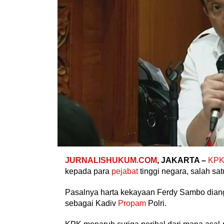
JURNALISHUKUM.COM
, JAKARTA –
KP
kepada para
pejabat
tinggi negara, salah sa
Pasalnya harta kekayaan Ferdy Sambo diang
sebagai Kadiv
Propam
Polri.