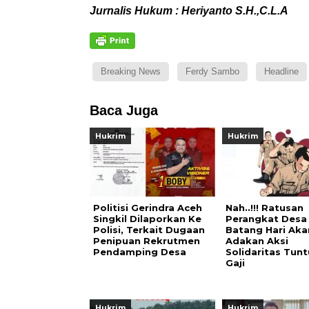
Jurnalis Hukum : Heriyanto S.H.,C.L.A
Breaking News
Ferdy Sambo
Headline
Baca Juga
Hukrim
Hukrim
Politisi Gerindra Aceh
Nah..!!! Ratusan
Singkil Dilaporkan Ke
Perangkat Desa
Polisi, Terkait Dugaan
Batang Hari Aka
Penipuan Rekrutmen
Adakan Aksi
Pendamping Desa
Solidaritas Tunt
Gaji
Hukrim
Hukrim