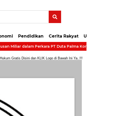
onomi
Pendidikan
Cerita Rakyat
Uncategorize
iar dalam Perkara PT Duta Palma Korporasi
LP Kelas II
um Gratis Disini dan KLIK Logo di Bawah Ini Ya..!!!