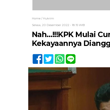
Home /
Hukrim
Selasa, 20 Desember 2022 - 18:15 WIB
Nah…!!!KPK Mulai Cur
Kekayaannya Diangg