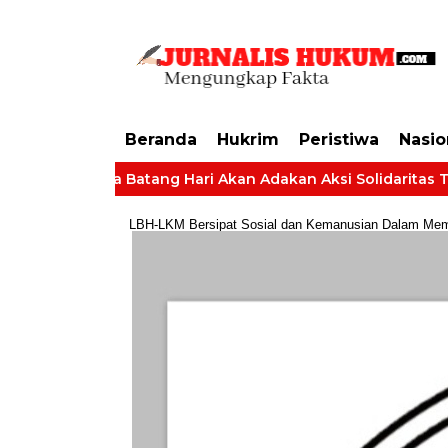
https://dashboard.mgid.com/user/activate/id/685224/code/68609134aa79c3
Beranda
Hukrim
Peristiwa
Nasio
t Desa Batang Hari Akan Adakan Aksi Solidaritas Tuntut Hak 
LBH-LKM Bersipat Sosial dan Kemanusian Dalam Membe