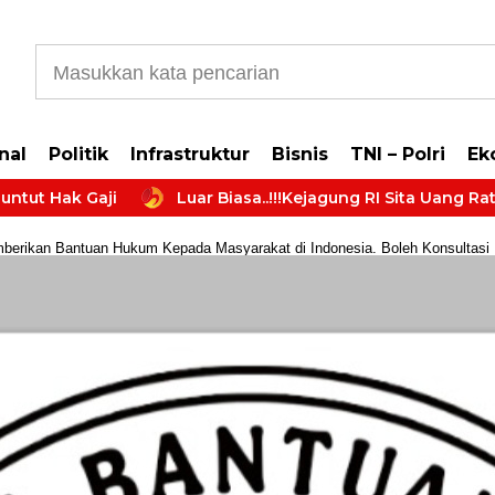
b5cb0177965d610587
nal
Politik
Infrastruktur
Bisnis
TNI – Polri
Ek
Gaji
Luar Biasa..!!!Kejagung RI Sita Uang Ratusan Mil
rikan Bantuan Hukum Kepada Masyarakat di Indonesia. Boleh Konsultasi Huk