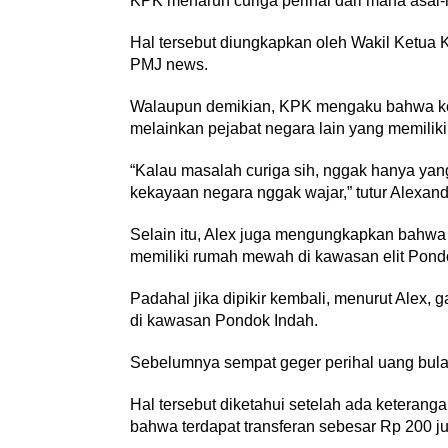
KPK menaruh curiga perihal dari mana asal
Hal tersebut diungkapkan oleh Wakil Ketua K
PMJ news.
Walaupun demikian, KPK mengaku bahwa ke
melainkan pejabat negara lain yang memiliki
“Kalau masalah curiga sih, nggak hanya ya
kekayaan negara nggak wajar,” tutur Alexan
Selain itu, Alex juga mengungkapkan bahwa
memiliki rumah mewah di kawasan elit Pondo
Padahal jika dipikir kembali, menurut Alex,
di kawasan Pondok Indah.
Sebelumnya sempat geger perihal uang bulan
Hal tersebut diketahui setelah ada keterang
bahwa terdapat transferan sebesar Rp 200 jut