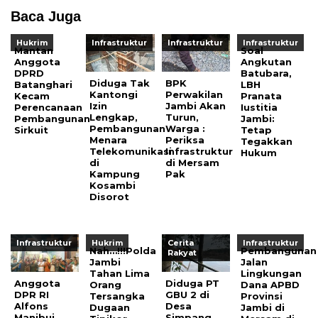
Baca Juga
Hukrim
Infrastruktur
Infrastruktur
Infrastruktur
Mantan
Soal
Anggota
Angkutan
DPRD
Batubara,
Diduga Tak
BPK
Batanghari
LBH
Kantongi
Perwakilan
Kecam
Pranata
Izin
Jambi Akan
Perencanaan
Iustitia
Lengkap,
Turun,
Pembangunan
Jambi:
Pembangunan
Warga :
Sirkuit
Tetap
Menara
Periksa
Tegakkan
Telekomunikasi
Infrastruktur
Hukum
di
di Mersam
Kampung
Pak
Kosambi
Disorot
Infrastruktur
Hukrim
Cerita
Infrastruktur
Nah…!!!Polda
Pembangunan
Rakyat
Jambi
Jalan
Tahan Lima
Lingkungan
Anggota
Diduga PT
Orang
Dana APBD
DPR RI
GBU 2 di
Tersangka
Provinsi
Alfons
Desa
Dugaan
Jambi di
Manibui
Simpang