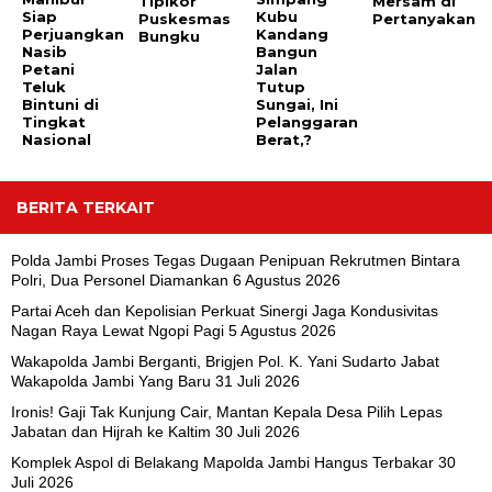
Tipikor
Mersam di
Siap
Kubu
Puskesmas
Pertanyakan
Perjuangkan
Kandang
Bungku
Nasib
Bangun
Petani
Jalan
Teluk
Tutup
Bintuni di
Sungai, Ini
Tingkat
Pelanggaran
Nasional
Berat,?
BERITA TERKAIT
Polda Jambi Proses Tegas Dugaan Penipuan Rekrutmen Bintara
Polri, Dua Personel Diamankan
6 Agustus 2026
Partai Aceh dan Kepolisian Perkuat Sinergi Jaga Kondusivitas
Nagan Raya Lewat Ngopi Pagi
5 Agustus 2026
Wakapolda Jambi Berganti, Brigjen Pol. K. Yani Sudarto Jabat
Wakapolda Jambi Yang Baru
31 Juli 2026
Ironis! Gaji Tak Kunjung Cair, Mantan Kepala Desa Pilih Lepas
Jabatan dan Hijrah ke Kaltim
30 Juli 2026
Komplek Aspol di Belakang Mapolda Jambi Hangus Terbakar
30
Juli 2026