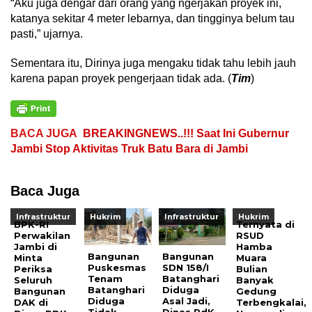
“Aku juga dengar dari orang yang ngerjakan proyek ini,
katanya sekitar 4 meter lebarnya, dan tingginya belum tau
pasti,” ujarnya.
Sementara itu, Dirinya juga mengaku tidak tahu lebih jauh
karena papan proyek pengerjaan tidak ada. (
Tim
)
BACA JUGA
BREAKINGNEWS..!!! Saat Ini Gubernur
Jambi Stop Aktivitas Truk Batu Bara di Jambi
Baca Juga
Infrastruktur
Hukrim
Infrastruktur
Hukrim
BPK-RI
Ternyata di
Perwakilan
RSUD
Jambi di
Hamba
Bangunan
Bangunan
Minta
Muara
Puskesmas
SDN 158/I
Periksa
Bulian
Tenam
Batanghari
Seluruh
Banyak
Batanghari
Diduga
Bangunan
Gedung
Diduga
Asal Jadi,
DAK di
Terbengkalai,
Tidak
Dinas PdK