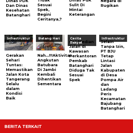
Dinas PDK
Negara di
Sesuai
Sulit Di
Dan Dinas
Rugikan
Spek,
Mintai
Kesehatan
Begini
Keterangan
Batanghari
Ceritanya,?
Infrastruktur
Batang Hari
Cerita
Infrastruktur
Cat Median
Selain
Rakyat
Jalan di
Tanpa Izin,
Kawasan
PT BJU
Gerakan
Nah…!!!Aktivitas
Perkantoran
Tetap
Sehari
Angkutan
Pemkab
Lintasi
Tuntas:
Batubara
Batanghari
Jalan
Memastikan
Di Jambi
Diduga Tak
Kabupaten
Jalan Kota
Kembali
Sesuai
di Desa
Tangerang
Dihentikan
Spek
Pompa Air
Selalu
Sementara
dan
dalam
Ladang
Kondisi
Peris
Baik
Kecamatan
Bajubang
Batanghari
BERITA TERKAIT