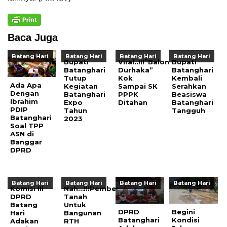
Baca Juga
Batang Hari
Batang Hari
Batang Hari
Batang Hari
Bupati
Viral..!!!”Balon
Bupati
Batanghari
Durhaka”
Batanghari
Tutup
Kok
Kembali
Ada Apa
Kegiatan
Sampai SK
Serahkan
Dengan
Batanghari
PPPK
Beasiswa
Ibrahim
Expo
Ditahan
Batanghari
PDIP
Tahun
Tangguh
Batanghari
2023
Soal TPP
ASN di
Banggar
DPRD
Batang Hari
Batang Hari
Batang Hari
Batang Hari
Komisi III
Nah…!!!Pembelian
DPRD
Tanah
Batang
Untuk
DPRD
Begini
Hari
Bangunan
Batanghari
Kondisi
Adakan
RTH