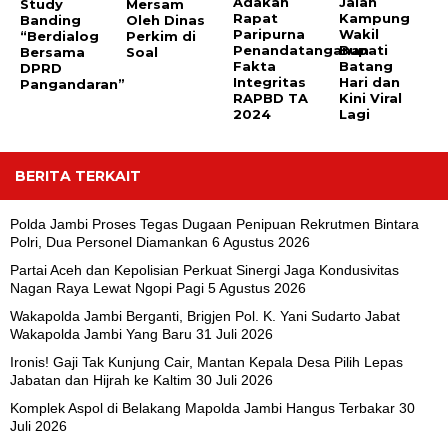
Adakan
Jalan
Study
Mersam
Rapat
Kampung
Banding
Oleh Dinas
Paripurna
Wakil
“Berdialog
Perkim di
Penandatanganan
Bupati
Bersama
Soal
Fakta
Batang
DPRD
Integritas
Hari dan
Pangandaran”
RAPBD TA
Kini Viral
2024
Lagi
BERITA TERKAIT
Polda Jambi Proses Tegas Dugaan Penipuan Rekrutmen Bintara
Polri, Dua Personel Diamankan
6 Agustus 2026
Partai Aceh dan Kepolisian Perkuat Sinergi Jaga Kondusivitas
Nagan Raya Lewat Ngopi Pagi
5 Agustus 2026
Wakapolda Jambi Berganti, Brigjen Pol. K. Yani Sudarto Jabat
Wakapolda Jambi Yang Baru
31 Juli 2026
Ironis! Gaji Tak Kunjung Cair, Mantan Kepala Desa Pilih Lepas
Jabatan dan Hijrah ke Kaltim
30 Juli 2026
Komplek Aspol di Belakang Mapolda Jambi Hangus Terbakar
30
Juli 2026