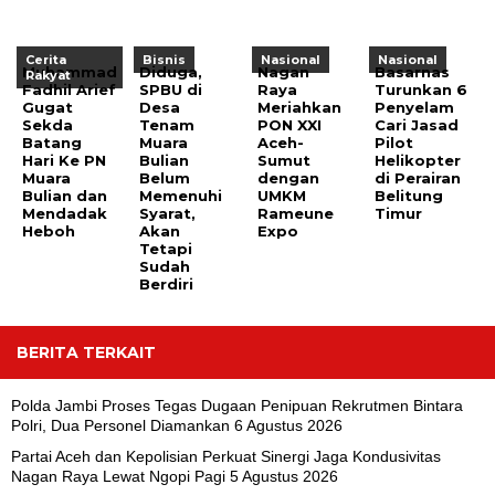
Cerita
Bisnis
Nasional
Nasional
Muhammad
Diduga,
Nagan
Basarnas
Rakyat
Fadhil Arief
SPBU di
Raya
Turunkan 6
Gugat
Desa
Meriahkan
Penyelam
Sekda
Tenam
PON XXI
Cari Jasad
Batang
Muara
Aceh-
Pilot
Hari Ke PN
Bulian
Sumut
Helikopter
Muara
Belum
dengan
di Perairan
Bulian dan
Memenuhi
UMKM
Belitung
Mendadak
Syarat,
Rameune
Timur
Heboh
Akan
Expo
Tetapi
Sudah
Berdiri
BERITA TERKAIT
Polda Jambi Proses Tegas Dugaan Penipuan Rekrutmen Bintara
Polri, Dua Personel Diamankan
6 Agustus 2026
Partai Aceh dan Kepolisian Perkuat Sinergi Jaga Kondusivitas
Nagan Raya Lewat Ngopi Pagi
5 Agustus 2026