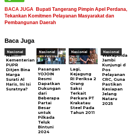
BACA JUGA
Bupati Tangerang Pimpin Apel Perdana,
Tekankan Komitmen Pelayanan Masyarakat dan
Pembangunan Daerah
Baca Juga
Nasional
Nasional
Nasional
Nasional
Nah…!!!
Wakapolda
Kementerian
Jambi
PUPR
Kunjungi d
Pasangan
Lagi,
Ditjen Bina
Pos
YOJOIN
Kejagung
Marga
Pelayanan
Resmi
RI Periksa 2
Surati Al
CRC, Guna
Dapatkan
Orang
Haris, Ini Isi
Pastikan
Dukungan
Saksi
Suratnya?
Kesiapan
dari
Terkait
Jelang
Beberapa
Perkara PT
Nataru
Partai
Krakatau
2025
Besar
Steel Pada
untuk
Tahun 2011
Pilkada
Teluk
Bintuni
2024