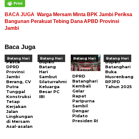
BACA JUGA
Warga Mersam Minta BPK Jambi Periksa
Bangunan Perakuat Tebing Dana APBD Provinsi
Jambi
Baca Juga
Batang Hari
Batang Hari
Batang Hari
Batang Hari
Pasca
Bupati
Bupati
DPRD
Batang
Batanghari
Provinsi
Hari
Buka
DPRD
Jambi
Sambut
Musrenbang
Batanghari
Berang, CV
Silaturrahmi
RPJPD
Kembali
Putra
Keluarga
Tahun 2025
Gelar
Tunggal
Besar PC
Rapat
Konstruksi
IBI
ParIpurna
Tetap
Sambil
Kerjakan
Dengar
Jalan
Pidato
Lingkungan
Presiden RI
di Mersam
Asal-asalan