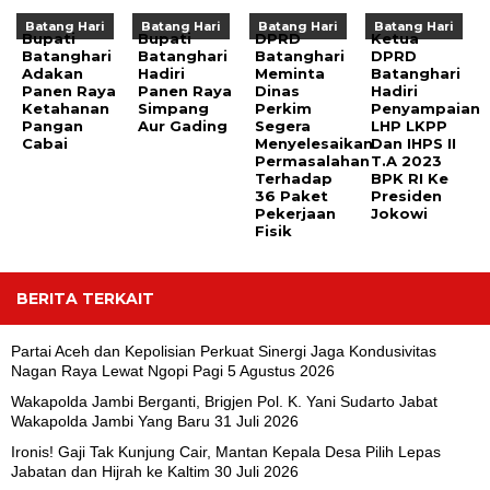
Batang Hari
Batang Hari
Batang Hari
Batang Hari
Bupati
Bupati
DPRD
Ketua
Batanghari
Batanghari
Batanghari
DPRD
Adakan
Hadiri
Meminta
Batanghari
Panen Raya
Panen Raya
Dinas
Hadiri
Ketahanan
Simpang
Perkim
Penyampaian
Pangan
Aur Gading
Segera
LHP LKPP
Cabai
Menyelesaikan
Dan IHPS II
Permasalahan
T.A 2023
Terhadap
BPK RI Ke
36 Paket
Presiden
Pekerjaan
Jokowi
Fisik
BERITA TERKAIT
Partai Aceh dan Kepolisian Perkuat Sinergi Jaga Kondusivitas
Nagan Raya Lewat Ngopi Pagi
5 Agustus 2026
Wakapolda Jambi Berganti, Brigjen Pol. K. Yani Sudarto Jabat
Wakapolda Jambi Yang Baru
31 Juli 2026
Ironis! Gaji Tak Kunjung Cair, Mantan Kepala Desa Pilih Lepas
Jabatan dan Hijrah ke Kaltim
30 Juli 2026