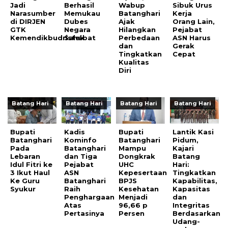
Jadi
Berhasil
Wabup
Sibuk Urus
Narasumber
Memukau
Batanghari
Kerja
di DIRJEN
Dubes
Ajak
Orang Lain,
GTK
Negara
Hilangkan
Pejabat
Kemendikbudristek
Sahabat
Perbedaan
ASN Harus
dan
Gerak
Tingkatkan
Cepat
Kualitas
Diri
Batang Hari
Batang Hari
Batang Hari
Batang Hari
Bupati
Kadis
Bupati
Lantik Kasi
Batanghari
Kominfo
Batanghari
Pidum,
Pada
Batanghari
Mampu
Kajari
Lebaran
dan Tiga
Dongkrak
Batang
Idul Fitri ke
Pejabat
UHC
Hari:
3 Ikut Haul
ASN
Kepesertaan
Tingkatkan
Ke Guru
Batanghari
BPJS
Kapabilitas,
Syukur
Raih
Kesehatan
Kapasitas
Penghargaan
Menjadi
dan
Atas
96,66 p
Integritas
Pertasinya
Persen
Berdasarkan
Udang-