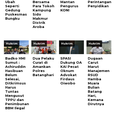
Ubah
Bersama
Mantan
Perintangan
Seperti
Para Tokoh
Pengurus
Penyidikan
Gedung
Kampung
KONI
Puskesmas
Sido
Bungku
Makmur
Distrik
Aroba
Hukrim
Hukrim
Hukrim
Hukrim
Badko HMI
Dua Pelaku
SPASI
Dugaan
Sumut :
Curat di
Dukung OA
Carut
Achiruddin
Amankan
KAI Pecat
Marut
Hasibuan
Polres
Oknum
Manajemen
Belum
Batanghari
Advokat
RSUD
Selesai,
Firdaus
Hamba
Ditkrimsus
Oiwobo
Muara
Harus
Bulian
Tuntas
Batang
Mengusut
Hari,
TPPU dan
Kemana
Penimbunan
Dirutnya
BBM Ilegal