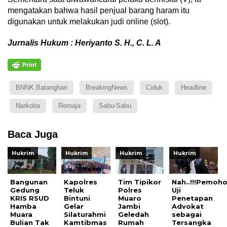
mengatakan bahwa hasil penjual barang haram itu
digunakan untuk melakukan judi online (slot).
Jurnalis Hukum : Heriyanto S. H., C. L. A
BNNK Batanghari
BreakingNews
Ciduk
Headline
Narkoba
Remaja
Sabu-Sabu
Baca Juga
Hukrim
Hukrim
Hukrim
Hukrim
Bangunan
Kapolres
Tim Tipikor
Nah..!!!Pemoh
Gedung
Teluk
Polres
Uji
KRIS RSUD
Bintuni
Muaro
Penetapan
Hamba
Gelar
Jambi
Advokat
Muara
Silaturahmi
Geledah
sebagai
Bulian Tak
Kamtibmas
Rumah
Tersangka