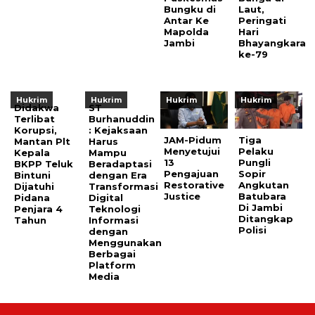
Bungku di
Laut,
Antar Ke
Peringati
Mapolda
Hari
Jambi
Bhayangkara
ke-79
Hukrim
Hukrim
Hukrim
Hukrim
Didakwa
ST
Terlibat
Burhanuddin
Korupsi,
: Kejaksaan
JAM-Pidum
Tiga
Mantan Plt
Harus
Menyetujui
Pelaku
Kepala
Mampu
13
Pungli
BKPP Teluk
Beradaptasi
Pengajuan
Sopir
Bintuni
dengan Era
Restorative
Angkutan
Dijatuhi
Transformasi
Justice
Batubara
Pidana
Digital
Di Jambi
Penjara 4
Teknologi
Ditangkap
Tahun
Informasi
Polisi
dengan
Menggunakan
Berbagai
Platform
Media