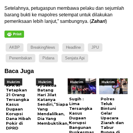
Setelahnya, petugaspun membawa pelaku dan sejumlah
barang bukti ke mapolres setempat untuk dilakukan
pemeriksaan lebih lanjut,” sambungnya. (
Zahari
)
AKBP
BreakingNews
Headline
JPU
Penembakan
Pidana
Senjata Api
Baca Juga
Hukrim
Hukrim
Hukrim
Hukrim
KPK RI
Pj Sekda
Tetapkan
Batang
21 Orang
Hari Jilat
Sugih :
Polres
Tersangka
Katanya
Lima
Teluk
Kasus
Sendiri,”Siapa
Tersangka
Bintuni
Dugaan
Yang
Kasus
Gelar
Korupsi
Mendalilkan,
Dugaan
Upacara
Dana Hibah
Dia Yang
Korupsi
Ziarah dan
Pokir di
Membuktikan,”
Bangunan
Tabur
DPRD
Puskesmas
Bunga di