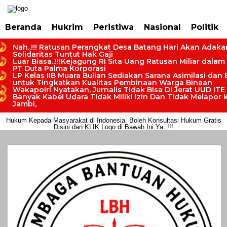
https://dashboard.mgid.com/user/activate/id/685224/code/68609134aa79c3
Beranda
Hukrim
Peristiwa
Nasional
Politik
Nah..!!! Ratusan Perangkat Desa Batang Hari Akan Adaka
Solidaritas Tuntut Hak Gaji
Luar Biasa..!!!Kejagung RI Sita Uang Ratusan Miliar dalam
PT Duta Palma Korporasi
LP Kelas IIB Muara Bulian Sediakan Sarana Asimilasi dan
untuk Tingkatkan Kualitas Pembinaan Warga Binaan
Wakapolri Nyatakan, Jurnalis Tidak Bisa Di Jerat UUD ITE
Banyak Kabel Udara Tidak Miliki Izin Dan Tidak Melapor k
Jambi,
LBH-LKM Bersipat Sosial dan Kemanusian Dalam Memberikan Bantuan
Hukum Kepada Masyarakat di Indonesia. Boleh Konsultasi Hukum Gratis
Disini dan KLIK Logo di Bawah Ini Ya..!!!