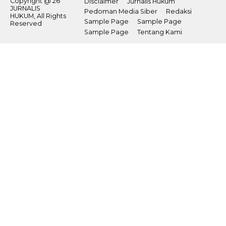
Copyright @ 26
Disclaimer
Jurnalis Hukum
JURNALIS
Pedoman Media Siber
Redaksi
HUKUM, All Rights
Sample Page
Sample Page
Reserved
Sample Page
Tentang Kami