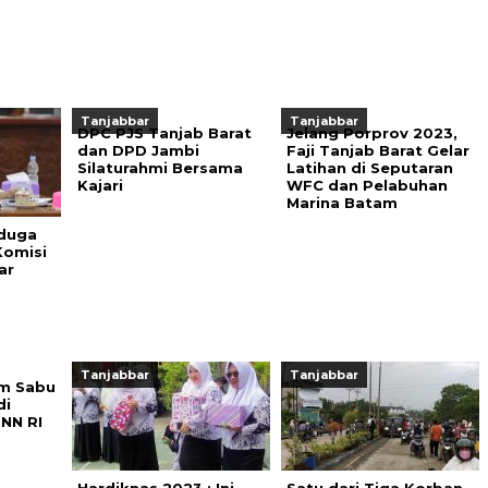
Tanjabbar
Tanjabbar
DPC PJS Tanjab Barat
Jelang Porprov 2023,
dan DPD Jambi
Faji Tanjab Barat Gelar
Silaturahmi Bersama
Latihan di Seputaran
Kajari
WFC dan Pelabuhan
Marina Batam
iduga
Komisi
ar
Tanjabbar
Tanjabbar
am Sabu
di
BNN RI