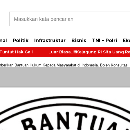
b5cb0177965d610587
nal
Politik
Infrastruktur
Bisnis
TNI – Polri
Ek
Hak Gaji
Luar Biasa..!!!Kejagung RI Sita Uang Ratusan
rikan Bantuan Hukum Kepada Masyarakat di Indonesia. Boleh Konsultasi Huk