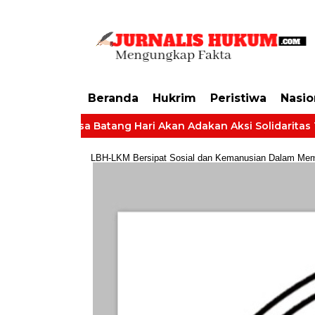
https://dashboard.mgid.com/user/activate/id/685224/code/68609134aa79c3
Beranda
Hukrim
Peristiwa
Nasio
ngkat Desa Batang Hari Akan Adakan Aksi Solidaritas Tuntut 
LBH-LKM Bersipat Sosial dan Kemanusian Dalam Membe