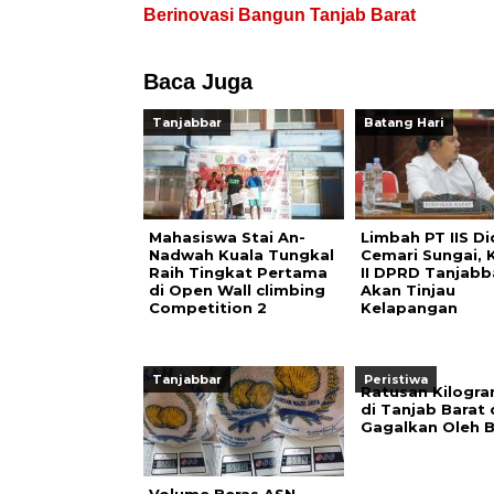
Berinovasi Bangun Tanjab Barat
Baca Juga
Tanjabbar
Batang Hari
Mahasiswa Stai An-
Limbah PT IIS D
Nadwah Kuala Tungkal
Cemari Sungai, 
Raih Tingkat Pertama
II DPRD Tanjabb
di Open Wall climbing
Akan Tinjau
Competition 2
Kelapangan
Tanjabbar
Peristiwa
Ratusan Kilogr
di Tanjab Barat 
Gagalkan Oleh 