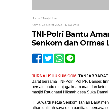
Home /
Tanjabbar
Kamis, 23 Maret 2023 - 17:50 WIB
TNI-Polri Bantu Ama
Senkom dan Ormas 
JURNALISHUKUM.COM
, TANJABBARAT
Barat bersama TNI-Polri, Pol PP, Banser, l
bersatu padu menjaga keamanan dan ketertib
masjid Raudhatul Hikmah desa Suka Damai Ke
H. Suwardi Ketua Senkom Tanjab Barat men
alhamdulillah saya oleh panitia di percay