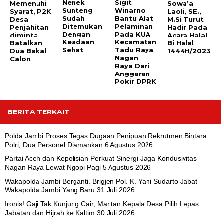
Nenek
Sigit
Memenuhi
Sowa’a
Sunteng
Winarno
Syarat, P2K
Laoli, SE.,
Sudah
Bantu Alat
Desa
M.Si Turut
Ditemukan
Pelaminan
Penjahitan
Hadir Pada
Dengan
Pada KUA
diminta
Acara Halal
Keadaan
Kecamatan
Batalkan
Bi Halal
Sehat
Tadu Raya
Dua Bakal
1444H/2023
Nagan
Calon
Raya Dari
Anggaran
Pokir DPRK
BERITA TERKAIT
Polda Jambi Proses Tegas Dugaan Penipuan Rekrutmen Bintara
Polri, Dua Personel Diamankan
6 Agustus 2026
Partai Aceh dan Kepolisian Perkuat Sinergi Jaga Kondusivitas
Nagan Raya Lewat Ngopi Pagi
5 Agustus 2026
Wakapolda Jambi Berganti, Brigjen Pol. K. Yani Sudarto Jabat
Wakapolda Jambi Yang Baru
31 Juli 2026
Ironis! Gaji Tak Kunjung Cair, Mantan Kepala Desa Pilih Lepas
Jabatan dan Hijrah ke Kaltim
30 Juli 2026