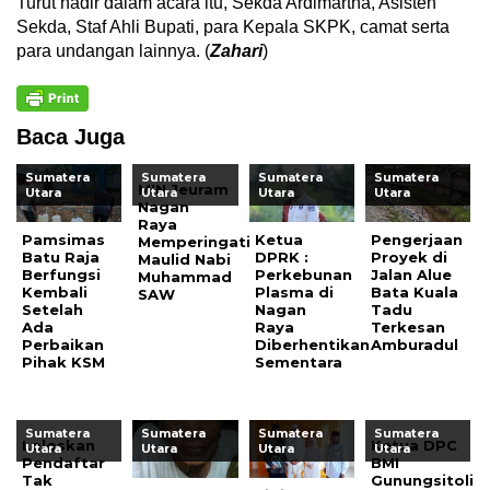
Turut hadir dalam acara itu, Sekda Ardimartha, Asisten
Sekda, Staf Ahli Bupati, para Kepala SKPK, camat serta
para undangan lainnya. (
Zahari
)
Baca Juga
Sumatera
Sumatera
Sumatera
Sumatera
MIN Jeuram
Utara
Utara
Utara
Utara
Nagan
Raya
Pamsimas
Ketua
Pengerjaan
Memperingati
Batu Raja
DPRK :
Proyek di
Maulid Nabi
Berfungsi
Perkebunan
Jalan Alue
Muhammad
Kembali
Plasma di
Bata Kuala
SAW
Setelah
Nagan
Tadu
Ada
Raya
Terkesan
Perbaikan
Diberhentikan
Amburadul
Pihak KSM
Sementara
Sumatera
Sumatera
Sumatera
Sumatera
Loloskan
Ketua DPC
Utara
Utara
Utara
Utara
Pendaftar
BMI
Tak
Gunungsitoli