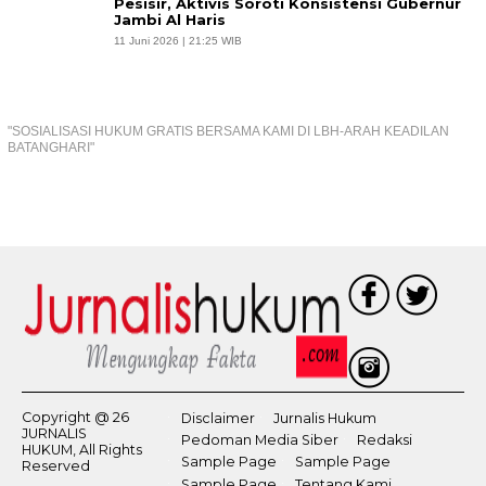
Pesisir, Aktivis Soroti Konsistensi Gubernur
Jambi Al Haris
11 Juni 2026 | 21:25 WIB
"SOSIALISASI HUKUM GRATIS BERSAMA KAMI DI LBH-ARAH KEADILAN
BATANGHARI"
Copyright @ 26
Disclaimer
Jurnalis Hukum
JURNALIS
Pedoman Media Siber
Redaksi
HUKUM, All Rights
Sample Page
Sample Page
Reserved
Sample Page
Tentang Kami