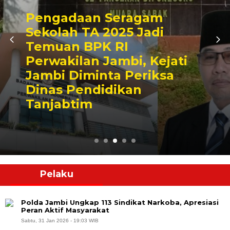
Pengadaan Seragam
Sekolah TA 2025 Jadi
Temuan BPK RI
Perwakilan Jambi, Kejati
Jambi Diminta Periksa
Dinas Pendidikan
Tanjabtim
Pelaku
Polda Jambi Ungkap 113 Sindikat Narkoba, Apresiasi
Peran Aktif Masyarakat
Sabtu, 31 Jan 2026 - 19:03 WIB