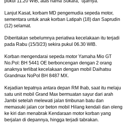
pukul 11.20 WIB, atas nama Sukara,” ujarnya.
Lanjut Kasat, korbam MD pengemudia sepeda motor,
sementara untuk anak korban Latipah (18) dan Saprudin
(12) selamat.
Diberitakan sebelumnya periatiwa kecelakaan itu terjadi
pada Rabu (15/3/23) sekira pukul 06.30 WIB.
Korban mengendarai sepeda motor Yamaha Mio GT
No.Pol: BH 5441 OE berboncengan dengan 2 orang
anaknya terlibat kecelakaan dengan mobil Daihatsu
Grandmax NoPol BH 8487 MX.
Kejadian tepatnya antara depan RM Ihab, saat itu melaju
satu unit mobil Grand Max bermuatan sayur dari arah
Jambi setelah melewati jalan timbunan batu dan
memasuki jalan cor beton mobil Hilang kendali dan oleng
ke kiri dan menabrak Kendaraan motor korban yang
berjalan di depannya, hingga terjadi tabrakan.