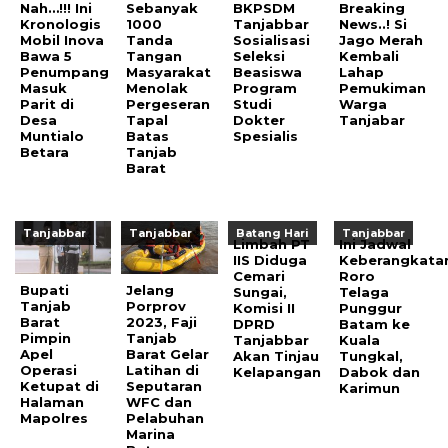
Nah…!!! Ini
Sebanyak
BKPSDM
Breaking
Kronologis
1000
Tanjabbar
News..! Si
Mobil Inova
Tanda
Sosialisasi
Jago Merah
Bawa 5
Tangan
Seleksi
Kembali
Penumpang
Masyarakat
Beasiswa
Lahap
Masuk
Menolak
Program
Pemukiman
Parit di
Pergeseran
Studi
Warga
Desa
Tapal
Dokter
Tanjabar
Muntialo
Batas
Spesialis
Betara
Tanjab
Barat
Tanjabbar
Tanjabbar
Batang Hari
Tanjabbar
Limbah PT
Ini Jadwal
IIS Diduga
Keberangkata
Cemari
Roro
Bupati
Jelang
Sungai,
Telaga
Tanjab
Porprov
Komisi II
Punggur
Barat
2023, Faji
DPRD
Batam ke
Pimpin
Tanjab
Tanjabbar
Kuala
Apel
Barat Gelar
Akan Tinjau
Tungkal,
Operasi
Latihan di
Kelapangan
Dabok dan
Ketupat di
Seputaran
Karimun
Halaman
WFC dan
Mapolres
Pelabuhan
Marina