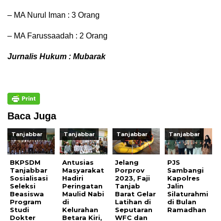
– MA Nurul Iman : 3 Orang
– MA Farussaadah : 2 Orang
Jurnalis Hukum : Mubarak
Baca Juga
Tanjabbar
Tanjabbar
Tanjabbar
Tanjabbar
BKPSDM
Antusias
Jelang
PJS
Tanjabbar
Masyarakat
Porprov
Sambangi
Sosialisasi
Hadiri
2023, Faji
Kapolres
Seleksi
Peringatan
Tanjab
Jalin
Beasiswa
Maulid Nabi
Barat Gelar
Silaturahmi
Program
di
Latihan di
di Bulan
Studi
Kelurahan
Seputaran
Ramadhan
Dokter
Betara Kiri,
WFC dan