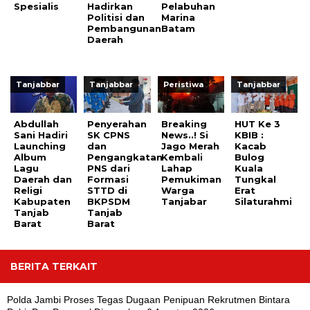
Spesialis
Hadirkan
Pelabuhan
Politisi dan
Marina
Pembangunan
Batam
Daerah
Tanjabbar
Tanjabbar
Peristiwa
Tanjabbar
Abdullah
Penyerahan
Breaking
HUT Ke 3
Sani Hadiri
SK CPNS
News..! Si
KBIB :
Launching
dan
Jago Merah
Kacab
Album
Pengangkatan
Kembali
Bulog
Lagu
PNS dari
Lahap
Kuala
Daerah dan
Formasi
Pemukiman
Tungkal
Religi
STTD di
Warga
Erat
Kabupaten
BKPSDM
Tanjabar
Silaturahmi
Tanjab
Tanjab
Barat
Barat
BERITA TERKAIT
Polda Jambi Proses Tegas Dugaan Penipuan Rekrutmen Bintara