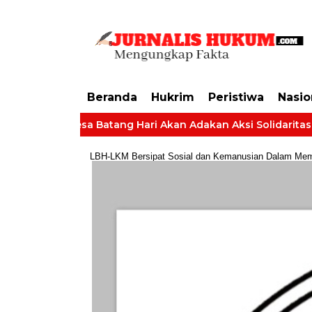
https://dashboard.mgid.com/user/activate/id/685224/code/68609134aa79c3
Beranda
Hukrim
Peristiwa
Nasio
angkat Desa Batang Hari Akan Adakan Aksi Solidaritas Tuntut
LBH-LKM Bersipat Sosial dan Kemanusian Dalam Membe