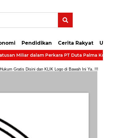
onomi
Pendidikan
Cerita Rakyat
Uncategorize
n Miliar dalam Perkara PT Duta Palma Korporasi
LP Kela
um Gratis Disini dan KLIK Logo di Bawah Ini Ya..!!!