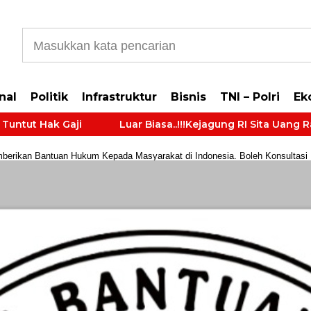
b5cb0177965d610587
nal
Politik
Infrastruktur
Bisnis
TNI – Polri
Ek
 Hak Gaji
Luar Biasa..!!!Kejagung RI Sita Uang Ratusa
rikan Bantuan Hukum Kepada Masyarakat di Indonesia. Boleh Konsultasi Huk