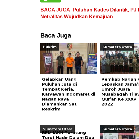
BACA JUGA
Puluhan Kades Dilantik, PJ 
Netralitas Wujudkan Kemajuan
Baca Juga
Hukrim
Sumatera Utara
Gelapkan Uang
Pemkab Nagan 
Puluhan Juta di
Lepaskan Jama’
Tempat Kerja,
Umroh Juara
Karyawan Indomaret di
Musabaqah Tila
Nagan Raya
Qur’an Ke XXXV 
Diamankan Sat
2022
Reskrim
Sumatera Utara
Sumatera Utara
BEM IAKN Tarutung
Turut Hadir Dalam Doa