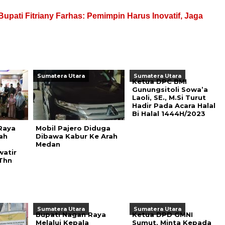
Bupati Fitriany Farhas: Pemimpin Harus Inovatif, Jaga
Sumatera Utara
Sumatera Utara
Ketua DPC BMI
Gunungsitoli Sowa’a
Laoli, SE., M.Si Turut
Hadir Pada Acara Halal
Bi Halal 1444H/2023
Raya
Mobil Pajero Diduga
ah
Dibawa Kabur Ke Arah
Medan
watir
Thn
Sumatera Utara
Sumatera Utara
Bupati Nagan Raya
Ketua DPD GMNI
Melalui Kepala
Sumut, Minta Kepada