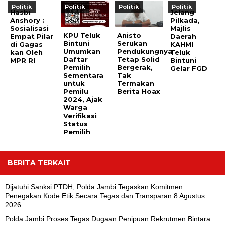
Politik
Politik
Politik
Politik
Hasbi
Jelang
Anshory :
Pilkada,
Sosialisasi
Majlis
KPU Teluk
Anisto
Empat Pilar
Daerah
Bintuni
Serukan
di Gagas
KAHMI
Umumkan
Pendukungnya
kan Oleh
Teluk
Daftar
Tetap Solid
MPR RI
Bintuni
Pemilih
Bergerak,
Gelar FGD
Sementara
Tak
untuk
Termakan
Pemilu
Berita Hoax
2024, Ajak
Warga
Verifikasi
Status
Pemilih
BERITA TERKAIT
Dijatuhi Sanksi PTDH, Polda Jambi Tegaskan Komitmen
Penegakan Kode Etik Secara Tegas dan Transparan
8 Agustus
2026
Polda Jambi Proses Tegas Dugaan Penipuan Rekrutmen Bintara