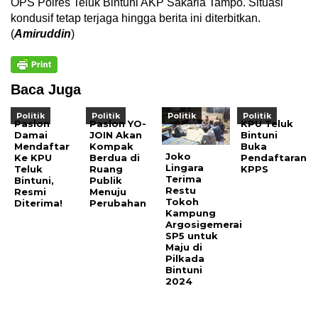
OPS Polres Teluk Bintuni AKP Sakaria Tampo. Situasi
kondusif tetap terjaga hingga berita ini diterbitkan.
(
Amiruddin
)
Baca Juga
Politik
Politik
Politik
Politik
Paslon
Paslon YO-
KPU Teluk
Damai
JOIN Akan
Bintuni
Mendaftar
Kompak
Buka
Joko
Ke KPU
Berdua di
Pendaftaran
Lingara
Teluk
Ruang
KPPS
Terima
Bintuni,
Publik
Restu
Resmi
Menuju
Tokoh
Diterima!
Perubahan
Kampung
Argosigemerai
SP5 untuk
Maju di
Pilkada
Bintuni
2024