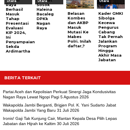
Utara
Utara
Utara
Raya
Sosok
Berhasil
Haleina
Belasan
Kader GMKI
Masuk
Bacaleg
Kombes
Sibolga
Tahap
DPKk
dan AKBP
Kecewa
Presentasi
Nagan
Masuk
Pengurus
Evaluasi
Raya
Mutasi Ke
Cabang
KIP 2024,
Mabes
Tak Pernah
Ini
Polri. Inilah
Jalankan
Penyampaian
daftar,?
Program
Sekda
Hingga
Ardimartha
Akhir Masa
Jabatan
BERITA TERKAIT
Partai Aceh dan Kepolisian Perkuat Sinergi Jaga Kondusivitas
Nagan Raya Lewat Ngopi Pagi
5 Agustus 2026
Wakapolda Jambi Berganti, Brigjen Pol. K. Yani Sudarto Jabat
Wakapolda Jambi Yang Baru
31 Juli 2026
Ironis! Gaji Tak Kunjung Cair, Mantan Kepala Desa Pilih Lepas
Jabatan dan Hijrah ke Kaltim
30 Juli 2026