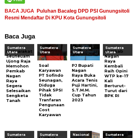
BACA JUGA
Puluhan Bacaleg DPD PSI Gunungsitoli
Resmi Mendaftar Di KPU Kota Gunungsitoli
Baca Juga
Sumatera
Sumatera
Sumatera
Sumatera
Masyarakat
Pemkab
Utara
Utara
Utara
Utara
Seuneuam
Nagan
Ujong Raja
Raya
Soal
PJ Bupati
Memohon
Kembali
Karyawan
Nagan
Pemkab
Raih Opini
PT Sofindo
Raya Buka
Nagan
WTP ke-17
Seunagan,
Acara Tenis
Raya
Kali
Diduga
Puji Hartini,
Segera
Berturut-
Pihak SPSI
S.T.M.M.
Selesaikan
Turut dari
Tidak
Cup Tahun
Sengketa
BPK RI
Tranfaran
2023
Tanah
Pengunaan
Cost
Karyawan
Sumatera
Sumatera
Nasional
Sumatera
Nagan
Melihat