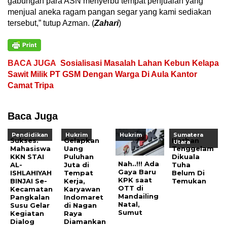
gabungan para ASN menyerbu tempat penjualan yang
menjual aneka ragam pangan segar yang kami sediakan
tersebut,” tutup Azman. (
Zahari
)
BACA JUGA
Sosialisasi Masalah Lahan Kebun Kelapa
Sawit Milik PT GSM Dengan Warga Di Aula Kantor
Camat Tripa
Baca Juga
Pendidikan
Hukrim
Hukrim
Sumatera
Sukses.
Gelapkan
Korban
Utara
Mahasiswa
Uang
Tenggelam
KKN STAI
Puluhan
Dikuala
Nah..!!! Ada
AL-
Juta di
Tuha
Gaya Baru
ISHLAHIYAH
Tempat
Belum Di
KPK saat
BINJAI Se-
Kerja,
Temukan
OTT di
Kecamatan
Karyawan
Mandailing
Pangkalan
Indomaret
Natal,
Susu Gelar
di Nagan
Sumut
Kegiatan
Raya
Dialog
Diamankan