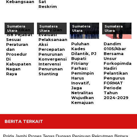
Kebangsaan
Sat
Reskrim
Sumatera
Sumatera
Sumatera
Sumatera
Pelantikan
Rakor Dan
Utara
Utara
Utara
Utara
158 Pejabat
Evaluasi
Sesuai
Pelaksanaan
Puluhan
Dandim
Peraturan
Aksi
Kades
0105/Abar
dan
Percepatan
Dilantik, PJ
Bersama
Prosedur
Penurunan
Bupati
Unsur
Di
Konvergensi
Fitriany
Forkopimda
Kabupaten
Intervensi
Farhas:
Hadiri
Nagan
Penurunan
Pemimpin
Pelantikan
Raya
Stunting
Harus
Pengurus
Inovatif,
FORMAT
Jaga
Periode
Netralitas
Tahun
Wujudkan
2024-2029
Kemajuan
BERITA TERKAIT
Polda Jambi Proses Tegas Dugaan Penipuan Rekrutmen Bintara