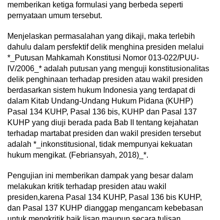
memberikan ketiga formulasi yang berbeda seperti
pernyataan umum tersebut.
Menjelaskan permasalahan yang dikaji, maka terlebih
dahulu dalam persfektif delik menghina presiden melalui
*_Putusan Mahkamah Konstitusi Nomor 013-022/PUU-
IV/2006_* adalah putusan yang menguji konstitusionalitas
delik penghinaan terhadap presiden atau wakil presiden
berdasarkan sistem hukum Indonesia yang terdapat di
dalam Kitab Undang-Undang Hukum Pidana (KUHP)
Pasal 134 KUHP, Pasal 136 bis, KUHP dan Pasal 137
KUHP yang diuji berada pada Bab II tentang kejahatan
terhadap martabat presiden dan wakil presiden tersebut
adalah *_inkonstitusional, tidak mempunyai kekuatan
hukum mengikat. (Febriansyah, 2018)_*.
Pengujian ini memberikan dampak yang besar dalam
melakukan kritik terhadap presiden atau wakil
presiden,karena Pasal 134 KUHP, Pasal 136 bis KUHP,
dan Pasal 137 KUHP dianggap mengancam kebebasan
untuk mengkritik baik lisan maupun secara tulisan