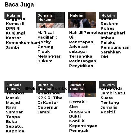
Baca Juga
Hukrim
Jurnalis
Hukrim
Hukrim
Anggota
Kasat
Hukum
Komisi III
Reskrim
DPR RI
Polres
M. Rizal
Nah..!!!Pemohon
Kunjungi
Batanghari
Fadillah :
Uji
Kantor
Imbau
Rocky
Penetapan
Kemenkumham
Pelaku
Gerung
Advokat
Jambi
Pembunuhan
Tidak
sebagai
Serahkan
Melanggar
Tersangka
Diri
Hukum
Perintangan
Penyidikan
Jurnalis
Jurnalis
Jurnalis
Hukrim
Heboh…!!!Polisi
Nah..!!!Rombongan
IJTI-Polda
Hukum
Hukum
Hukum
Terobos
Roadshow
Jambi Satu
Masuk
KPK RI Tiba
Suara
Gertak :
Masjid
Di Kantor
Tentang
Slot
Raya
Gubernur
Jurnalis
Anggaran
Sumbar
Jambi
Positif
Bukti
Tanpa
Konflik
Buka
Kepentingan
Sepatu,
Penegak
Kapolda