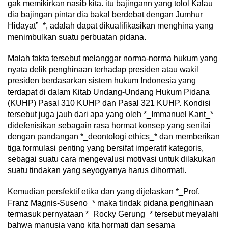
gak memikirkan nasib kita. itu bajingann yang tolol Kalau
dia bajingan pintar dia bakal berdebat dengan Jumhur
Hidayat”_*, adalah dapat dikualifikasikan menghina yang
menimbulkan suatu perbuatan pidana.
Malah fakta tersebut melanggar norma-norma hukum yang
nyata delik penghinaan terhadap presiden atau wakil
presiden berdasarkan sistem hukum Indonesia yang
terdapat di dalam Kitab Undang-Undang Hukum Pidana
(KUHP) Pasal 310 KUHP dan Pasal 321 KUHP. Kondisi
tersebut juga jauh dari apa yang oleh *_Immanuel Kant_*
didefenisikan sebagain rasa hormat konsep yang senilai
dengan pandangan *_deontologi ethics_* dan memberikan
tiga formulasi penting yang bersifat imperatif kategoris,
sebagai suatu cara mengevalusi motivasi untuk dilakukan
suatu tindakan yang seyogyanya harus dihormati.
Kemudian persfektif etika dan yang dijelaskan *_Prof.
Franz Magnis-Suseno_* maka tindak pidana penghinaan
termasuk pernyataan *_Rocky Gerung_* tersebut meyalahi
bahwa manusia yang kita hormati dan sesama