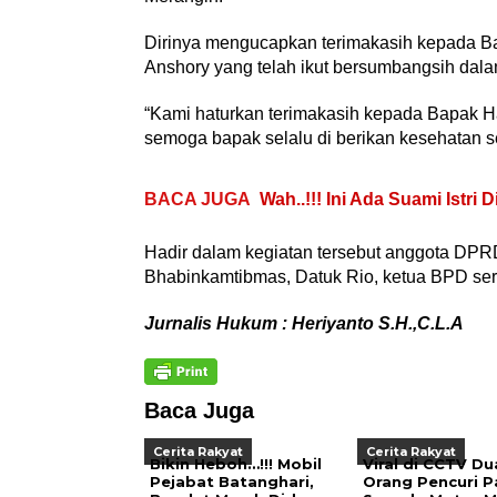
Dirinya mengucapkan terimakasih kepada B
Anshory yang telah ikut bersumbangsih dalam
“Kami haturkan terimakasih kepada Bapak Ha
semoga bapak selalu di berikan kesehatan se
BACA JUGA
Wah..!!! Ini Ada Suami Istri
Hadir dalam kegiatan tersebut anggota DPR
Bhabinkamtibmas, Datuk Rio, ketua BPD ser
Jurnalis Hukum : Heriyanto S.H.,C.L.A
Baca Juga
Cerita Rakyat
Cerita Rakyat
Bikin Heboh…!!! Mobil
Viral di CCTV Du
Pejabat Batanghari,
Orang Pencuri P