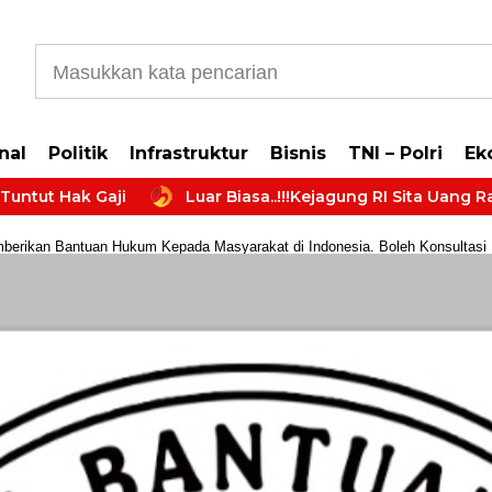
b5cb0177965d610587
nal
Politik
Infrastruktur
Bisnis
TNI – Polri
Ek
 Hak Gaji
Luar Biasa..!!!Kejagung RI Sita Uang Ratusan
rikan Bantuan Hukum Kepada Masyarakat di Indonesia. Boleh Konsultasi Huk