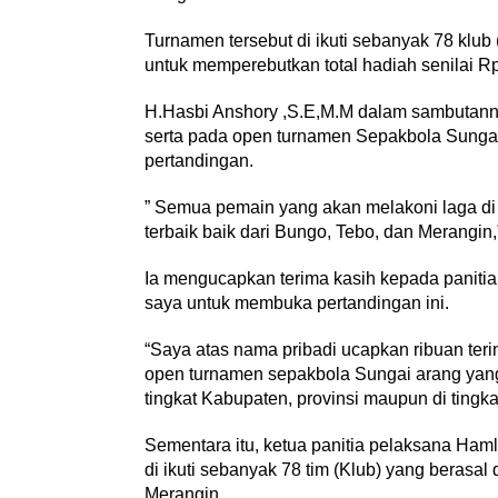
Turnamen tersebut di ikuti sebanyak 78 klub
untuk memperebutkan total hadiah senilai Rp.
H.Hasbi Anshory ,S.E,M.M dalam sambutanny
serta pada open turnamen Sepakbola Sungai a
pertandingan.
” Semua pemain yang akan melakoni laga d
terbaik baik dari Bungo, Tebo, dan Merangin,
Ia mengucapkan terima kasih kepada paniti
saya untuk membuka pertandingan ini.
“Saya atas nama pribadi ucapkan ribuan teri
open turnamen sepakbola Sungai arang yang k
tingkat Kabupaten, provinsi maupun di tingka
Sementara itu, ketua panitia pelaksana Ham
di ikuti sebanyak 78 tim (Klub) yang berasa
Merangin.