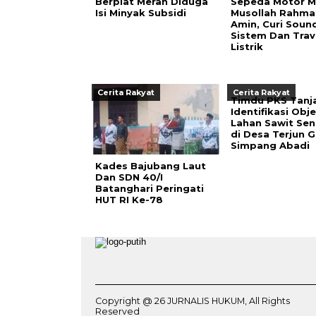
Berplat Merah Diduga
Sepeda Motor M
Isi Minyak Subsidi
Musollah Rahma
Amin, Curi Soun
Sistem Dan Tra
Listrik
Cerita Rakyat
Cerita Rakyat
Timdu PKS Tanj
Identifikasi Obj
Lahan Sawit Se
di Desa Terjun G
Simpang Abadi
Kades Bajubang Laut
Dan SDN 40/I
Batanghari Peringati
HUT RI Ke-78
Copyright @ 26 JURNALIS HUKUM, All Rights
Reserved