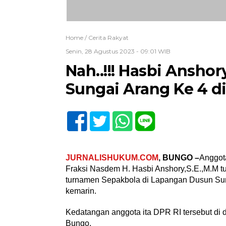
Home /
Cerita Rakyat
Senin, 28 Agustus 2023 - 09:01 WIB
Nah..!!! Hasbi Ansh
Sungai Arang Ke 4 
JURNALISHUKUM.COM
, BUNGO –
Anggota
Fraksi Nasdem H. Hasbi Anshory,S.E.,M.M
turnamen Sepakbola di Lapangan Dusun Su
kemarin.
Kedatangan anggota ita DPR RI tersebut di
Bungo.