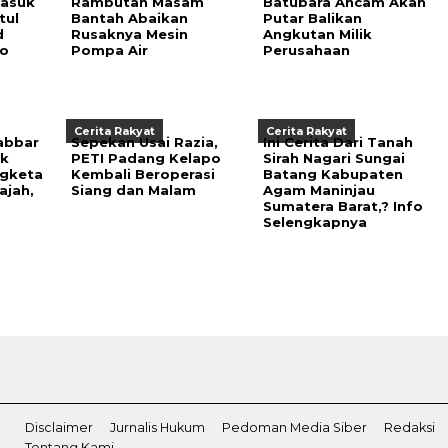
asuk
Rambutan Masam
Batubara Ancam Akan
tul
Bantah Abaikan
Putar Balikan
d
Rusaknya Mesin
Angkutan Milik
vo
Pompa Air
Perusahaan
Cerita Rakyat
Cerita Rakyat
abbar
Sepekan Usai Razia,
Ini Cerita Dari Tanah
ek
PETI Padang Kelapo
Sirah Nagari Sungai
ngketa
Kembali Beroperasi
Batang Kabupaten
ajah,
Siang dan Malam
Agam Maninjau
Sumatera Barat,? Info
Selengkapnya
Disclaimer
Jurnalis Hukum
Pedoman Media Siber
Redaksi