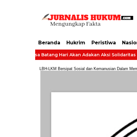
https://dashboard.mgid.com/user/activate/id/685224/code/68609134aa79c3
Beranda
Hukrim
Peristiwa
Nasio
angkat Desa Batang Hari Akan Adakan Aksi Solidaritas Tuntut
LBH-LKM Bersipat Sosial dan Kemanusian Dalam Membe