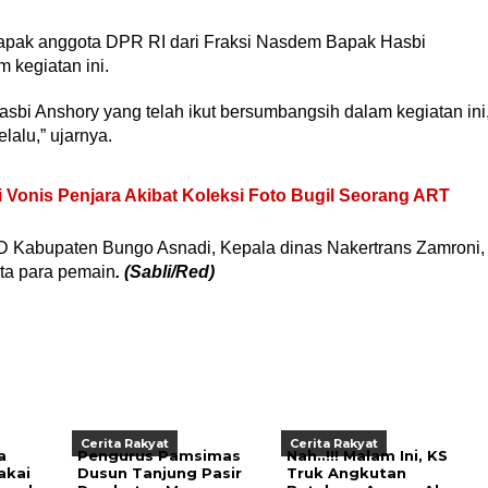
apak anggota DPR RI dari Fraksi Nasdem Bapak Hasbi
 kegiatan ini.
sbi Anshory yang telah ikut bersumbangsih dalam kegiatan ini
lalu,” ujarnya.
 Di Vonis Penjara Akibat Koleksi Foto Bugil Seorang ART
D Kabupaten Bungo Asnadi, Kepala dinas Nakertrans Zamroni,
ta para pemain
. (Sabli/Red)
Cerita Rakyat
Cerita Rakyat
a
Pengurus Pamsimas
Nah..!!! Malam Ini, KS
akai
Dusun Tanjung Pasir
Truk Angkutan