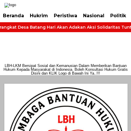
https://dashboard.mgid.com/user/activate/id/685224/code/68609134aa79c3
Beranda
Hukrim
Peristiwa
Nasional
Politik
angkat Desa Batang Hari Akan Adakan Aksi Solidaritas Tuntut
LBH-LKM Bersipat Sosial dan Kemanusian Dalam Memberikan Bantuan
Hukum Kepada Masyarakat di Indonesia. Boleh Konsultasi Hukum Gratis
Disini dan KLIK Logo di Bawah Ini Ya..!!!