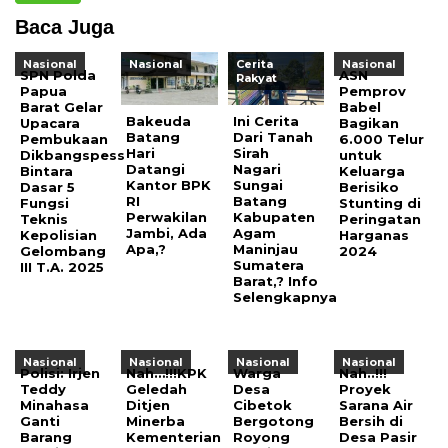
Baca Juga
Nasional
Nasional
Cerita
Nasional
SPN Polda
ASN
Rakyat
Papua
Pemprov
Barat Gelar
Babel
Bakeuda
Ini Cerita
Upacara
Bagikan
Batang
Dari Tanah
Pembukaan
6.000 Telur
Hari
Sirah
Dikbangspess
untuk
Datangi
Nagari
Bintara
Keluarga
Kantor BPK
Sungai
Dasar 5
Berisiko
RI
Batang
Fungsi
Stunting di
Perwakilan
Kabupaten
Teknis
Peringatan
Jambi, Ada
Agam
Kepolisian
Harganas
Apa,?
Maninjau
Gelombang
2024
Sumatera
III T.A. 2025
Barat,? Info
Selengkapnya
Nasional
Nasional
Nasional
Nasional
Polisi: Irjen
Nah…!!!KPK
Warga
Nah..!!!
Teddy
Geledah
Desa
Proyek
Minahasa
Ditjen
Cibetok
Sarana Air
Ganti
Minerba
Bergotong
Bersih di
Barang
Kementerian
Royong
Desa Pasir