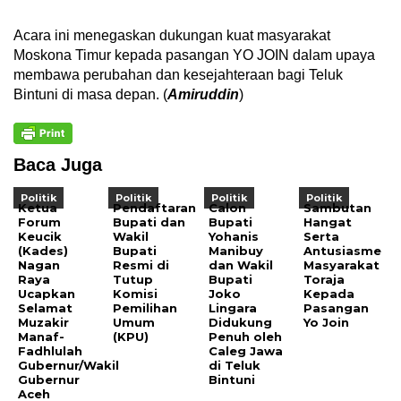
Acara ini menegaskan dukungan kuat masyarakat
Moskona Timur kepada pasangan YO JOIN dalam upaya
membawa perubahan dan kesejahteraan bagi Teluk
Bintuni di masa depan. (
Amiruddin
)
Baca Juga
Politik
Politik
Politik
Politik
Ketua
Pendaftaran
Calon
Sambutan
Forum
Bupati dan
Bupati
Hangat
Keucik
Wakil
Yohanis
Serta
(Kades)
Bupati
Manibuy
Antusiasme
Nagan
Resmi di
dan Wakil
Masyarakat
Raya
Tutup
Bupati
Toraja
Ucapkan
Komisi
Joko
Kepada
Selamat
Pemilihan
Lingara
Pasangan
Muzakir
Umum
Didukung
Yo Join
Manaf-
(KPU)
Penuh oleh
Fadhlulah
Caleg Jawa
Gubernur/Wakil
di Teluk
Gubernur
Bintuni
Aceh