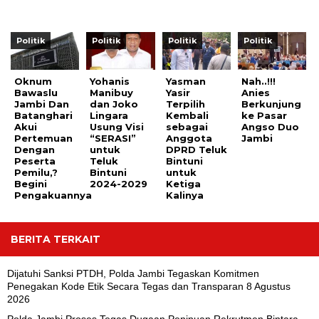
Politik
Politik
Politik
Politik
Oknum
Yohanis
Yasman
Nah..!!!
Bawaslu
Manibuy
Yasir
Anies
Jambi Dan
dan Joko
Terpilih
Berkunjung
Batanghari
Lingara
Kembali
ke Pasar
Akui
Usung Visi
sebagai
Angso Duo
Pertemuan
“SERASI”
Anggota
Jambi
Dengan
untuk
DPRD Teluk
Peserta
Teluk
Bintuni
Pemilu,?
Bintuni
untuk
Begini
2024-2029
Ketiga
Pengakuannya
Kalinya
BERITA TERKAIT
Dijatuhi Sanksi PTDH, Polda Jambi Tegaskan Komitmen
Penegakan Kode Etik Secara Tegas dan Transparan
8 Agustus
2026
Polda Jambi Proses Tegas Dugaan Penipuan Rekrutmen Bintara