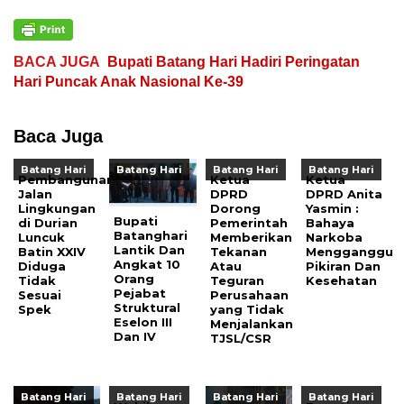
BACA JUGA
Bupati Batang Hari Hadiri Peringatan
Hari Puncak Anak Nasional Ke-39
Baca Juga
Batang Hari
Batang Hari
Batang Hari
Batang Hari
Pembangunan
Ketua
Ketua
Jalan
DPRD
DPRD Anita
Lingkungan
Dorong
Yasmin :
Bupati
di Durian
Pemerintah
Bahaya
Batanghari
Luncuk
Memberikan
Narkoba
Lantik Dan
Batin XXIV
Tekanan
Mengganggu
Angkat 10
Diduga
Atau
Pikiran Dan
Orang
Tidak
Teguran
Kesehatan
Pejabat
Sesuai
Perusahaan
Struktural
Spek
yang Tidak
Eselon III
Menjalankan
Dan IV
TJSL/CSR
Batang Hari
Batang Hari
Batang Hari
Batang Hari