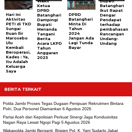
Wakil
Bupati
Ketua
Batanghari
DPRD
Ikut Rapat
Hari Ini
DPRD
Batanghari
Dengar
Aktivitas
Batanghari
Dampingi
Pendapat
PETI di TKD
Minta Di
Bupati
terhadap
Sungai
Tahun
Menanda
pembahasan
Ruan Ilir
2024
Tangani
Rancangan
Marosebo
Jangan Ada
Berita
Undang-
Ulu
Lagi Tunda
Acara LKPD
Undang
Kembali
Bayar
Tahun
Beroperasi,
Anggaran
Kades : Ya,
2023
Itu Adalah
Keluarga
Saya
BERITA TERKAIT
Polda Jambi Proses Tegas Dugaan Penipuan Rekrutmen Bintara
Polri, Dua Personel Diamankan
6 Agustus 2026
Partai Aceh dan Kepolisian Perkuat Sinergi Jaga Kondusivitas
Nagan Raya Lewat Ngopi Pagi
5 Agustus 2026
Wakapolda Jambi Berganti, Brigjen Pol. K. Yani Sudarto Jabat