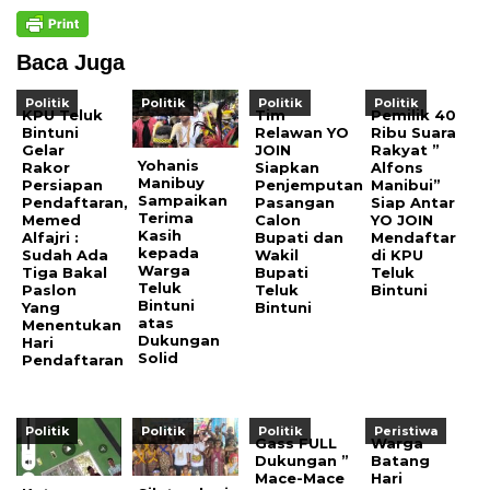
Baca Juga
Politik
Politik
Politik
Politik
KPU Teluk
Tim
Pemilik 40
Bintuni
Relawan YO
Ribu Suara
Gelar
JOIN
Rakyat ”
Yohanis
Rakor
Siapkan
Alfons
Manibuy
Persiapan
Penjemputan
Manibui”
Sampaikan
Pendaftaran,
Pasangan
Siap Antar
Terima
Memed
Calon
YO JOIN
Kasih
Alfajri :
Bupati dan
Mendaftar
kepada
Sudah Ada
Wakil
di KPU
Warga
Tiga Bakal
Bupati
Teluk
Teluk
Paslon
Teluk
Bintuni
Bintuni
Yang
Bintuni
atas
Menentukan
Dukungan
Hari
Solid
Pendaftaran
Politik
Politik
Politik
Peristiwa
Gass FULL
Warga
Dukungan ”
Batang
Mace-Mace
Hari