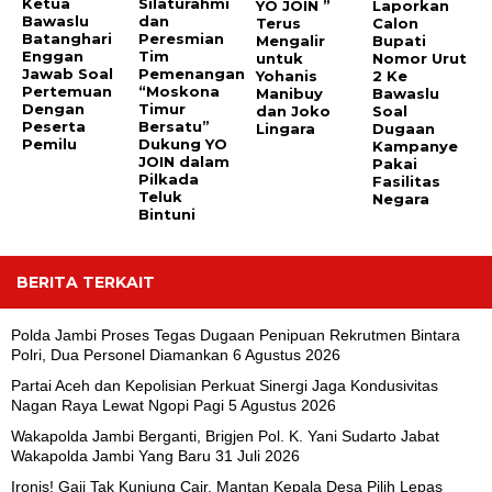
Ketua
Silaturahmi
YO JOIN ”
Laporkan
Bawaslu
dan
Terus
Calon
Batanghari
Peresmian
Mengalir
Bupati
Enggan
Tim
untuk
Nomor Urut
Jawab Soal
Pemenangan
Yohanis
2 Ke
Pertemuan
“Moskona
Manibuy
Bawaslu
Dengan
Timur
dan Joko
Soal
Peserta
Bersatu”
Lingara
Dugaan
Pemilu
Dukung YO
Kampanye
JOIN dalam
Pakai
Pilkada
Fasilitas
Teluk
Negara
Bintuni
BERITA TERKAIT
Polda Jambi Proses Tegas Dugaan Penipuan Rekrutmen Bintara
Polri, Dua Personel Diamankan
6 Agustus 2026
Partai Aceh dan Kepolisian Perkuat Sinergi Jaga Kondusivitas
Nagan Raya Lewat Ngopi Pagi
5 Agustus 2026
Wakapolda Jambi Berganti, Brigjen Pol. K. Yani Sudarto Jabat
Wakapolda Jambi Yang Baru
31 Juli 2026
Ironis! Gaji Tak Kunjung Cair, Mantan Kepala Desa Pilih Lepas