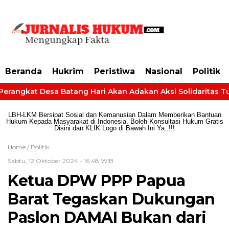
https://dashboard.mgid.com/user/activate/id/685224/code/68609134aa79c3
Beranda
Hukrim
Peristiwa
Nasional
Politik
Perangkat Desa Batang Hari Akan Adakan Aksi Solidaritas Tun
LBH-LKM Bersipat Sosial dan Kemanusian Dalam Memberikan Bantuan
Hukum Kepada Masyarakat di Indonesia. Boleh Konsultasi Hukum Gratis
Disini dan KLIK Logo di Bawah Ini Ya..!!!
Home /
Politik
Sabtu, 12 Oktober 2024 - 16:48 WIB
Ketua DPW PPP Papua
Barat Tegaskan Dukungan
Paslon DAMAI Bukan dari