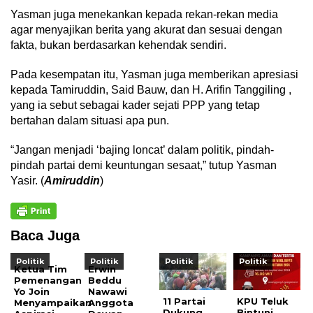
Yasman juga menekankan kepada rekan-rekan media
agar menyajikan berita yang akurat dan sesuai dengan
fakta, bukan berdasarkan kehendak sendiri.
Pada kesempatan itu, Yasman juga memberikan apresiasi
kepada Tamiruddin, Said Bauw, dan H. Arifin Tanggiling ,
yang ia sebut sebagai kader sejati PPP yang tetap
bertahan dalam situasi apa pun.
“Jangan menjadi ‘bajing loncat’ dalam politik, pindah-
pindah partai demi keuntungan sesaat,” tutup Yasman
Yasir. (
Amiruddin
)
Baca Juga
Politik
Politik
Politik
Politik
Ketua Tim
Erwin
Pemenangan
Beddu
Yo Join
Nawawi
11 Partai
KPU Teluk
Menyampaikan
Anggota
Dukung
Bintuni