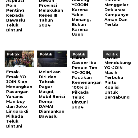
Aspirasi
Dewan
YOJOIN
Menggelar
Poin
Provinsi
Karena
Deklarasi
Penting
Melakukan
Yakin
Kampanye
Kepada
Reses III
Menang,
Aman Dan
Bawaslu
Tahun
Bukan
Tertib
Teluk
2024
Karena
Bintuni
Uang
Politik
Politik
Politik
Politik
Lukas
Untuk
Gasper Iba
Mendukung
Pimpin Tim
YO-JOIN
Emak-
Melarikan
YO-JOIN,
Masih
Emak YO
Diri dan
Pastikan
Terbuka
JOIN Siap
Tabrak
Kemenangan
Pintu
Menangkan
Pagar
100% di
Koalisi
Pasangan
Masjid,
Pilkada
Untuk
Yohanis
Mobil Berisi
Teluk
Bergabung
Manibuy
Rompi
Bintuni
dan Joko
DAMAI
2024
Lingara di
Diamankan
Pilkada
Bawaslu
Teluk
Bintuni