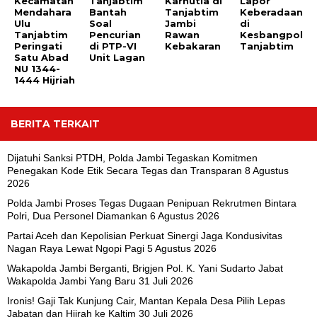
Kecamatan
Tanjabtim
Karhutla di
Lapor
Mendahara
Bantah
Tanjabtim
Keberadaan
Ulu
Soal
Jambi
di
Tanjabtim
Pencurian
Rawan
Kesbangpol
Peringati
di PTP-VI
Kebakaran
Tanjabtim
Satu Abad
Unit Lagan
NU 1344-
1444 Hijriah
BERITA TERKAIT
Dijatuhi Sanksi PTDH, Polda Jambi Tegaskan Komitmen
Penegakan Kode Etik Secara Tegas dan Transparan
8 Agustus
2026
Polda Jambi Proses Tegas Dugaan Penipuan Rekrutmen Bintara
Polri, Dua Personel Diamankan
6 Agustus 2026
Partai Aceh dan Kepolisian Perkuat Sinergi Jaga Kondusivitas
Nagan Raya Lewat Ngopi Pagi
5 Agustus 2026
Wakapolda Jambi Berganti, Brigjen Pol. K. Yani Sudarto Jabat
Wakapolda Jambi Yang Baru
31 Juli 2026
Ironis! Gaji Tak Kunjung Cair, Mantan Kepala Desa Pilih Lepas
Jabatan dan Hijrah ke Kaltim
30 Juli 2026