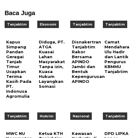
Baca Juga
Tanjabtim
Ekonomi
Tanjabtim
Tanjabtim
Kapus
Diduga, PT.
Disnakertran
Camat
Simpang
ATGA
Tanjabtim
Mendahara
Pandan
Kuasai
Rakor
Ulu Hadir
Geragai
Lahan
Bersama
dan Lantik
Tanjab
Masyarakat
APINDO
Pengurus
Timur
Tanpa izin,
Jambi dan
KBMMU
Ucapkan
Kuasa
Bentuk
Tanjabtim
Terima
Hukum
Kepengurusan
Kasih Pada
Layangkan
APINDO
PT.
Somasi
Indonusa
Agromulia
Tanjabtim
Hukrim
Nasional
Tanjabtim
MWC NU
Ketua KTH
Kawasan
DPD LIPKA