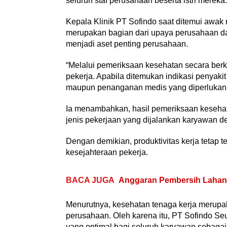
seluruh staf perusahaan beserta istri mereka.
Kepala Klinik PT Sofindo saat ditemui awa
merupakan bagian dari upaya perusahaan d
menjadi aset penting perusahaan.
“Melalui pemeriksaan kesehatan secara berk
pekerja. Apabila ditemukan indikasi penyaki
maupun penanganan medis yang diperlukan,” 
Ia menambahkan, hasil pemeriksaan keseha
jenis pekerjaan yang dijalankan karyawan d
Dengan demikian, produktivitas kerja tetap
kesejahteraan pekerja.
BACA JUGA
Anggaran Pembersih Lahan S
Menurutnya, kesehatan tenaga kerja merupa
perusahaan. Oleh karena itu, PT Sofindo 
yang optimal bagi seluruh karyawan sebaga