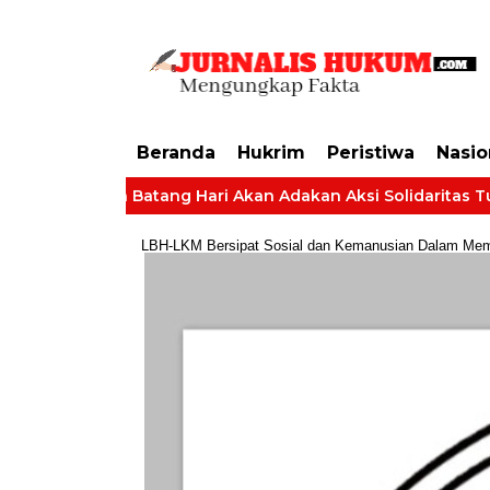
https://dashboard.mgid.com/user/activate/id/685224/code/68609134aa79c3
Beranda
Hukrim
Peristiwa
Nasio
Desa Batang Hari Akan Adakan Aksi Solidaritas Tuntut Hak Ga
LBH-LKM Bersipat Sosial dan Kemanusian Dalam Membe