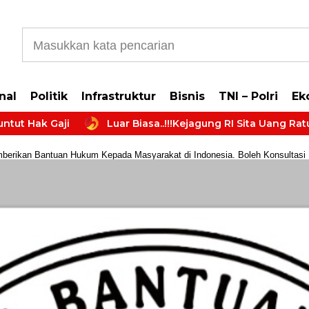
b5cb0177965d610587
nal
Politik
Infrastruktur
Bisnis
TNI – Polri
Ek
ji
Luar Biasa..!!!Kejagung RI Sita Uang Ratusan Milia
rikan Bantuan Hukum Kepada Masyarakat di Indonesia. Boleh Konsultasi Huk