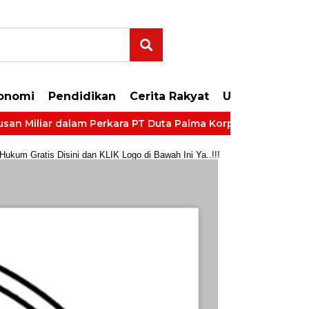
onomi
Pendidikan
Cerita Rakyat
Uncategorize
r dalam Perkara PT Duta Palma Korporasi
LP Kelas IIB 
um Gratis Disini dan KLIK Logo di Bawah Ini Ya..!!!