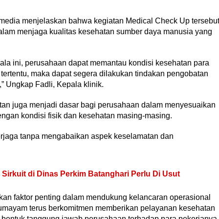
k media menjelaskan bahwa kegiatan Medical Check Up tersebu
alam menjaga kualitas kesehatan sumber daya manusia yang
ala ini, perusahaan dapat memantau kondisi kesehatan para
t tertentu, maka dapat segera dilakukan tindakan pengobatan
Ungkap Fadli, Kepala klinik.
tan juga menjadi dasar bagi perusahaan dalam menyesuaikan
engan kondisi fisik dan kesehatan masing-masing.
 terjaga tanpa mengabaikan aspek keselamatan dan
irkuit di Dinas Perkim Batanghari Perlu Di Usut
kan faktor penting dalam mendukung kelancaran operasional
Seumayam terus berkomitmen memberikan pelayanan kesehatan
i bentuk tanggung jawab perusahaan terhadap para pekerjanya.