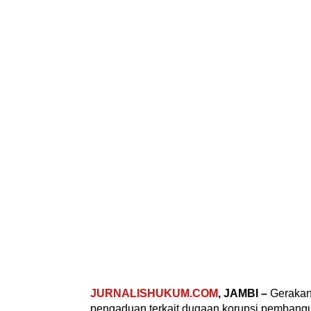
JURNALISHUKUM.COM
, JAMBI –
Gerakan
pengaduan terkait dugaan korupsi pembangun