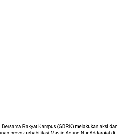
 Bersama Rakyat Kampus (GBRK) melakukan aksi dan
an proyek rehabilitasi Masjid Agung Nur Addarojat di