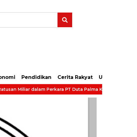
um Gratis Disini dan KLIK Logo di Bawah Ini Ya..!!!
onomi
Pendidikan
Cerita Rakyat
Uncategorize
n Miliar dalam Perkara PT Duta Palma Korporasi
LP Kela