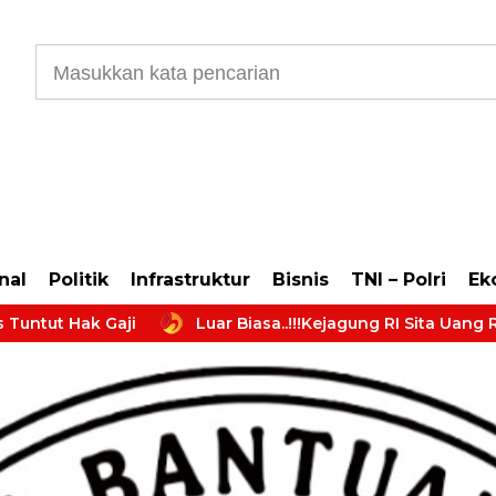
b5cb0177965d610587
rikan Bantuan Hukum Kepada Masyarakat di Indonesia. Boleh Konsultasi Huk
nal
Politik
Infrastruktur
Bisnis
TNI – Polri
Ek
 Hak Gaji
Luar Biasa..!!!Kejagung RI Sita Uang Ratusa