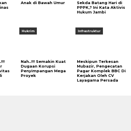
kan
Anak di Bawah Umur
Sekda Batang Hari di
inas
PPPK,? Ini Kata Aktivis
Hukum Jambi
Hukrim
Infrastruktur
!!
Nah..!!! Semakin Kuat
Meskipun Terkesan
r
Dugaan Korupsi
Mubazir, Pengecatan
vitas
Penyimpangan Mega
Pagar Komplek BBC Di
i
Proyek
Kerjakan Oleh CV
Layagama Persada