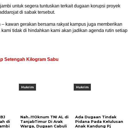
jambi untuk segera tuntuskan terkait dugaan korupsi proyek
darojat di sabak tersebut.
wan – kawan gerakan bersama rakyat kampus juga memberikan
 kami tidak di hindahkan kami akan jadikan agenda rutin setiap
ap Setengah Kilogram Sabu
Hukrim
Hukrim
PBJ
Nah..!!!Oknum TNI AL di
Ada Dugaan Tindak
ah di
TanjabTimur Di Arak
Pidana Pada Kelulusan
Jambi
Warga, Dugaan Cabuli
Anak Kandung Pj