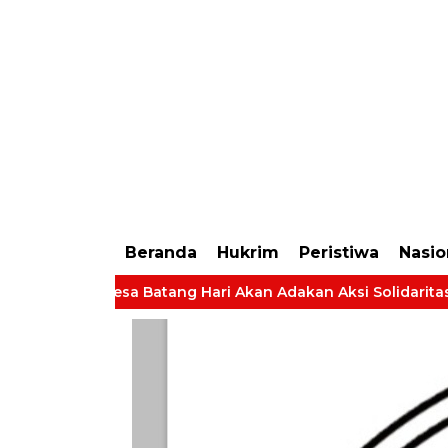
https://dashboard.mgid.com/user/activate/id/685224/code/68609134aa79c3
LBH-LKM Bersipat Sosial dan Kemanusian Dalam Membe
Beranda
Hukrim
Peristiwa
Nasio
angkat Desa Batang Hari Akan Adakan Aksi Solidaritas Tuntut