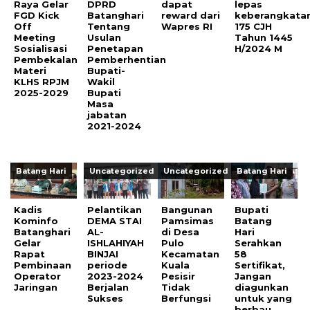
Raya Gelar
DPRD
dapat
lepas
FGD Kick
Batanghari
reward dari
keberangkata
Off
Tentang
Wapres RI
175 CJH
Meeting
Usulan
Tahun 1445
Sosialisasi
Penetapan
H/2024 M
Pembekalan
Pemberhentian
Materi
Bupati-
KLHS RPJM
Wakil
2025-2029
Bupati
Masa
jabatan
2021-2024
Batang Hari
Uncategorized
Uncategorized
Batang Hari
Kadis
Pelantikan
Bangunan
Bupati
Kominfo
DEMA STAI
Pamsimas
Batang
Batanghari
AL-
di Desa
Hari
Gelar
ISHLAHIYAH
Pulo
Serahkan
Rapat
BINJAI
Kecamatan
58
Pembinaan
periode
Kuala
Sertifikat,
Operator
2023-2024
Pesisir
Jangan
Jaringan
Berjalan
Tidak
diagunkan
Sukses
Berfungsi
untuk yang
berbau