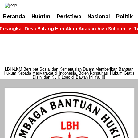
https://dashboard.mgid.com/user/activate/id/685224/code/68609134aa79c3
Beranda
Hukrim
Peristiwa
Nasional
Politik
Perangkat Desa Batang Hari Akan Adakan Aksi Solidaritas Tun
LBH-LKM Bersipat Sosial dan Kemanusian Dalam Memberikan Bantuan
Hukum Kepada Masyarakat di Indonesia. Boleh Konsultasi Hukum Gratis
Disini dan KLIK Logo di Bawah Ini Ya..!!!