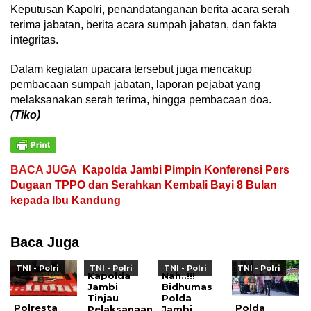
Keputusan Kapolri, penandatanganan berita acara serah
terima jabatan, berita acara sumpah jabatan, dan fakta
integritas.
Dalam kegiatan upacara tersebut juga mencakup
pembacaan sumpah jabatan, laporan pejabat yang
melaksanakan serah terima, hingga pembacaan doa.
(Tiko)
BACA JUGA
Kapolda Jambi Pimpin Konferensi Pers
Dugaan TPPO dan Serahkan Kembali Bayi 8 Bulan
kepada Ibu Kandung
Baca Juga
TNI - Polri
TNI - Polri
TNI - Polri
TNI - Polri
Kapolda
Nah..!!!
Jambi
Bidhumas
Tinjau
Polda
Polresta
Polda
Pelaksanaan
Jambi