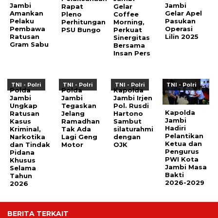
Jambi
Jambi
Rapat
Gelar
Amankan
Gelar Apel
Pleno
Coffee
Pelaku
Pasukan
Perhitungan
Morning,
Pembawa
Operasi
PSU Bungo
Perkuat
Ratusan
Lilin 2025
Sinergitas
Gram Sabu
Bersama
Insan Pers
TNI - Polri
TNI - Polri
TNI - Polri
TNI - Polri
Polda
Polda
Kapolda
Jambi
Jambi
Jambi Irjen
Ungkap
Tegaskan
Pol. Rusdi
Kapolda
Ratusan
Jelang
Hartono
Jambi
Kasus
Ramadhan
Sambut
Hadiri
Kriminal,
Tak Ada
silaturahmi
Pelantikan
Narkotika
Lagi Geng
dengan
Ketua dan
dan Tindak
Motor
OJK
Pengurus
Pidana
PWI Kota
Khusus
Jambi Masa
Selama
Bakti
Tahun
2026-2029
2026
BERITA TERKAIT