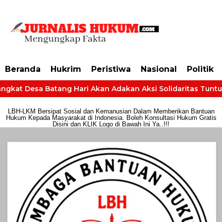
https://dashboard.mgid.com/user/activate/id/685224/code/68609134aa79c3
Beranda
Hukrim
Peristiwa
Nasional
Politik
gkat Desa Batang Hari Akan Adakan Aksi Solidaritas Tuntut H
LBH-LKM Bersipat Sosial dan Kemanusian Dalam Memberikan Bantuan
Hukum Kepada Masyarakat di Indonesia. Boleh Konsultasi Hukum Gratis
Disini dan KLIK Logo di Bawah Ini Ya..!!!