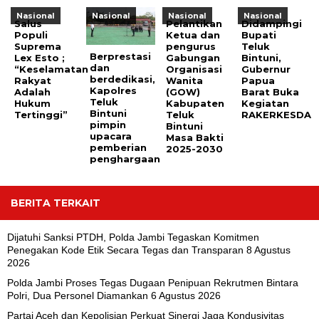
Nasional
Nasional
Nasional
Nasional
Salus
Pelantikan
Didampingi
Populi
Ketua dan
Bupati
Suprema
pengurus
Teluk
Berprestasi
Lex Esto ;
Gabungan
Bintuni,
dan
“Keselamatan
Organisasi
Gubernur
berdedikasi,
Rakyat
Wanita
Papua
Kapolres
Adalah
(GOW)
Barat Buka
Teluk
Hukum
Kabupaten
Kegiatan
Bintuni
Tertinggi”
Teluk
RAKERKESDA
pimpin
Bintuni
upacara
Masa Bakti
pemberian
2025-2030
penghargaan
BERITA TERKAIT
Dijatuhi Sanksi PTDH, Polda Jambi Tegaskan Komitmen
Penegakan Kode Etik Secara Tegas dan Transparan
8 Agustus
2026
Polda Jambi Proses Tegas Dugaan Penipuan Rekrutmen Bintara
Polri, Dua Personel Diamankan
6 Agustus 2026
Partai Aceh dan Kepolisian Perkuat Sinergi Jaga Kondusivitas