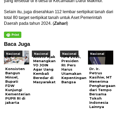
yang tersebar di 8 desa di Kecamatan Darul Makmur.
Selain itu, juga diserahkan 112 lembar sertipikat tanah dari
total 80 target sertipikat tanah untuk Aset Pemerintah
Daerah pada tahun 2024. (
Zahari
)
Baca Juga
Nasional
Nasional
Nasional
Nasional
Anisto Ajak
HPN 2025,
Menangkan
Presiden
YO JOIN
RI: Pers
Konsisten
Dr. Ir.
Agar Uang
Harus
Bangun
Petrus
Kembali
Utamakan
Minsel,
Kasihiw, MT
Beredar di
Kepentingan
Bupati
Menerima
Masyarakat
Bangsa
FDW
Penghargaan
Kunjungi
dari Tempo
Kementerian
Bersama
PUPR RI di
Tokoh
jakarta
Indonesia
Lainnya