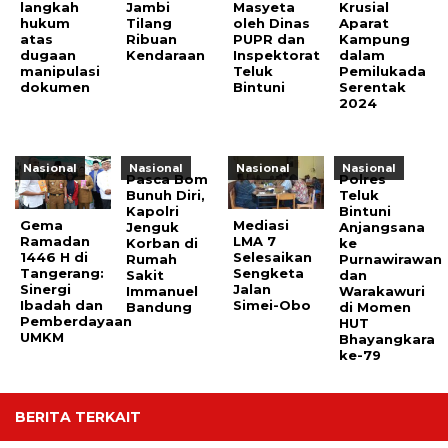
langkah
Jambi
Masyeta
Krusial
hukum
Tilang
oleh Dinas
Aparat
atas
Ribuan
PUPR dan
Kampung
dugaan
Kendaraan
Inspektorat
dalam
manipulasi
Teluk
Pemilukada
dokumen
Bintuni
Serentak
2024
Nasional
Nasional
Nasional
Nasional
Pasca Bom
Polres
Bunuh Diri,
Teluk
Kapolri
Bintuni
Gema
Mediasi
Jenguk
Anjangsana
Ramadan
LMA 7
Korban di
ke
1446 H di
Selesaikan
Rumah
Purnawirawan
Tangerang:
Sengketa
Sakit
dan
Sinergi
Jalan
Immanuel
Warakawuri
Ibadah dan
Simei-Obo
Bandung
di Momen
Pemberdayaan
HUT
UMKM
Bhayangkara
ke-79
BERITA TERKAIT