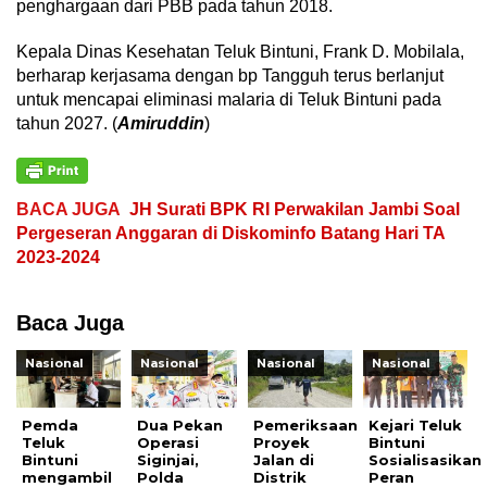
penghargaan dari PBB pada tahun 2018.
Kepala Dinas Kesehatan Teluk Bintuni, Frank D. Mobilala,
berharap kerjasama dengan bp Tangguh terus berlanjut
untuk mencapai eliminasi malaria di Teluk Bintuni pada
tahun 2027. (
Amiruddin
)
BACA JUGA
JH Surati BPK RI Perwakilan Jambi Soal
Pergeseran Anggaran di Diskominfo Batang Hari TA
2023-2024
Baca Juga
Nasional
Nasional
Nasional
Nasional
Pemda
Dua Pekan
Pemeriksaan
Kejari Teluk
Teluk
Operasi
Proyek
Bintuni
Bintuni
Siginjai,
Jalan di
Sosialisasikan
mengambil
Polda
Distrik
Peran