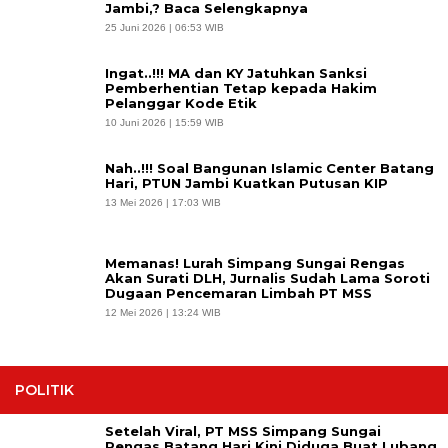
Jambi,? Baca Selengkapnya
25 Juni 2026 | 06:53 WIB
Ingat..!!! MA dan KY Jatuhkan Sanksi
Pemberhentian Tetap kepada Hakim
Pelanggar Kode Etik
10 Juni 2026 | 15:59 WIB
Nah..!!! Soal Bangunan Islamic Center Batang
Hari, PTUN Jambi Kuatkan Putusan KIP
13 Mei 2026 | 17:03 WIB
Memanas! Lurah Simpang Sungai Rengas
Akan Surati DLH, Jurnalis Sudah Lama Soroti
Dugaan Pencemaran Limbah PT MSS
12 Mei 2026 | 13:24 WIB
POLITIK
Setelah Viral, PT MSS Simpang Sungai
Rengas Batang Hari Kini Diduga Buat Lubang