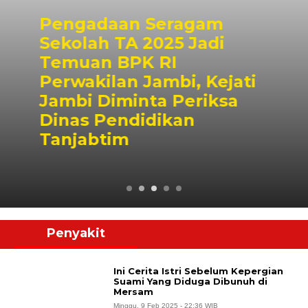
Pengadaan Seragam
Sekolah TA 2025 Jadi
Temuan BPK RI
Perwakilan Jambi, Kejati
Jambi Diminta Periksa
Dinas Pendidikan
Tanjabtim
Penyakit
Ini Cerita Istri Sebelum Kepergian
Suami Yang Diduga Dibunuh di
Mersam
Minggu, 9 Feb 2025 - 22:36 WIB