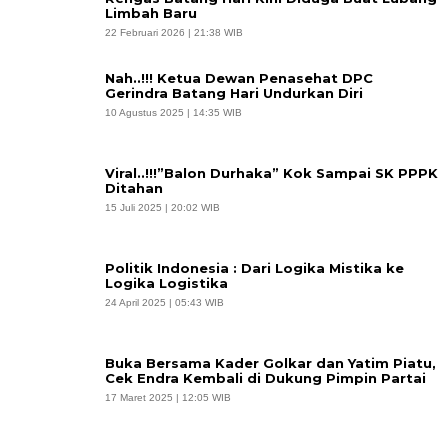
Limbah Baru
22 Februari 2026 | 21:38 WIB
Nah..!!! Ketua Dewan Penasehat DPC
Gerindra Batang Hari Undurkan Diri
10 Agustus 2025 | 14:35 WIB
Viral..!!!”Balon Durhaka” Kok Sampai SK PPPK
Ditahan
15 Juli 2025 | 20:02 WIB
Politik Indonesia : Dari Logika Mistika ke
Logika Logistika
24 April 2025 | 05:43 WIB
Buka Bersama Kader Golkar dan Yatim Piatu,
Cek Endra Kembali di Dukung Pimpin Partai
17 Maret 2025 | 12:05 WIB