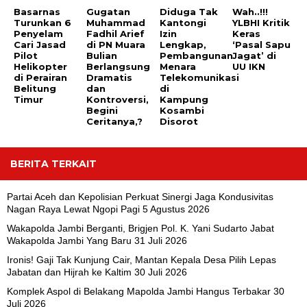
Basarnas
Gugatan
Diduga Tak
Wah..!!!
Turunkan 6
Muhammad
Kantongi
YLBHI Kritik
Penyelam
Fadhil Arief
Izin
Keras
Cari Jasad
di PN Muara
Lengkap,
‘Pasal Sapu
Pilot
Bulian
Pembangunan
Jagat’ di
Helikopter
Berlangsung
Menara
UU IKN
di Perairan
Dramatis
Telekomunikasi
Belitung
dan
di
Timur
Kontroversi,
Kampung
Begini
Kosambi
Ceritanya,?
Disorot
BERITA TERKAIT
Partai Aceh dan Kepolisian Perkuat Sinergi Jaga Kondusivitas
Nagan Raya Lewat Ngopi Pagi
5 Agustus 2026
Wakapolda Jambi Berganti, Brigjen Pol. K. Yani Sudarto Jabat
Wakapolda Jambi Yang Baru
31 Juli 2026
Ironis! Gaji Tak Kunjung Cair, Mantan Kepala Desa Pilih Lepas
Jabatan dan Hijrah ke Kaltim
30 Juli 2026
Komplek Aspol di Belakang Mapolda Jambi Hangus Terbakar
30
Juli 2026