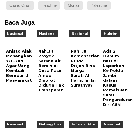
Gaza. Orasi
Headline
Monas
Palestina
Baca Juga
Nasional
Nasional
Nasional
Hukrim
Anisto Ajak
Nah..!!!
Nah…!!!
Ada 2
Menangkan
Proyek
Kementerian
Oknum
YO JOIN
Sarana Air
PUPR
BKD di
Agar Uang
Bersih di
Ditjen Bina
Laporkan
Kembali
Desa Pasir
Marga
Ke Polda
Beredar di
Ampo
Surati Al
Jambi
Masyarakat
Disorot,
Haris, Ini Isi
dalam
Diduga Tak
Suratnya?
Kasus
Transparan
Pemalsuan
Surat
Pengunduran
Diri ASN
Nasional
Batang Hari
Infrastruktur
Nasional