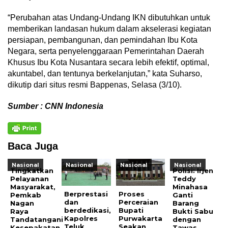
“Perubahan atas Undang-Undang IKN dibutuhkan untuk
memberikan landasan hukum dalam akselerasi kegiatan
persiapan, pembangunan, dan pemindahan Ibu Kota
Negara, serta penyelenggaraan Pemerintahan Daerah
Khusus Ibu Kota Nusantara secara lebih efektif, optimal,
akuntabel, dan tentunya berkelanjutan,” kata Suharso,
dikutip dari situs resmi Bappenas, Selasa (3/10).
Sumber : CNN Indonesia
Baca Juga
Nasional
Nasional
Nasional
Nasional
Tingkatkan
Polisi: Irjen
Pelayanan
Teddy
Masyarakat,
Minahasa
Berprestasi
Proses
Pemkab
Ganti
dan
Perceraian
Nagan
Barang
berdedikasi,
Bupati
Raya
Bukti Sabu
Kapolres
Purwakarta
Tandatangani
dengan
Teluk
Seakan
Kesepakatan
Tawas