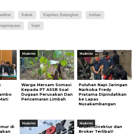
adiline
Kakek
Kapolres Batanghari
korban
nganiayaan
Sopir
Hukrim
Hukrim
:
Warga Mersam Somasi
Puluhan Napi Jaringan
Kepada PT ASSB Soal
Narkoba Fredy
Sambo
Dugaan Perusakan Dan
Pratama Dipindahkan
Mati
Pencemaran Limbah
ke Lapas
Nusakambangan
Hukrim
Hukrim
mur di
Wuih….Direktur dan
jakan
Broker Terlibat!