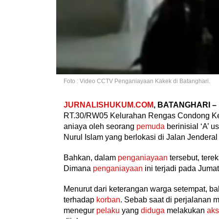
Foto : Video CCTV Penganiayaan Kakek di Batanghari.
JURNALISHUKUM.COM
, BATANGHARI –
RT.30/RW05 Kelurahan Rengas Condong Kec
aniaya oleh seorang
pemuda
berinisial ‘A’ 
Nurul Islam yang berlokasi di Jalan Jendera
Bahkan, dalam
penganiayaan
tersebut, tere
Dimana
penganiayaan
ini terjadi pada Jumat
Menurut dari keterangan warga setempat, b
terhadap
korban
. Sebab saat di perjalanan 
menegur
pelaku
yang
diduga
melakukan
aks