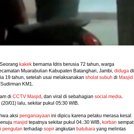
Seorang
kakek
bernama Idris berusia 72 tahun, warga
amatan Muarabulian Kabupaten Batanghari, Jambi,
diduga
di
usia 19 tahun, setelah usai melaksanakan
sholat subuh
di
Masjid
l Sudirman KM1.
kam di
CCTV Masjid
, dan viral di sebahagian
social media
.
 (20/01) lalu, sekitar pukul 05:30 WIB.
ahwa aksi
penganiayaan
ini dipicu karena pelaku merasa kesal
menuju
masjid
tepatnya sekitar pukul 04.:30 WIB,
korban
sempat
i pengutan
terhadap
sopir
angkutan
batubara
yang melintas