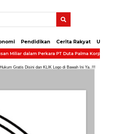
onomi
Pendidikan
Cerita Rakyat
Uncategorize
ar dalam Perkara PT Duta Palma Korporasi
LP Kelas IIB
um Gratis Disini dan KLIK Logo di Bawah Ini Ya..!!!