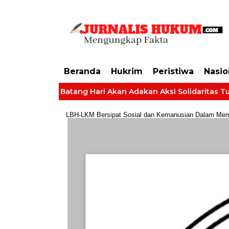
https://dashboard.mgid.com/user/activate/id/685224/code/68609134aa79c3
Beranda
Hukrim
Peristiwa
Nasio
 Desa Batang Hari Akan Adakan Aksi Solidaritas Tuntut Hak G
LBH-LKM Bersipat Sosial dan Kemanusian Dalam Membe