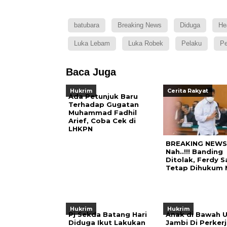
batubara
Breaking News
Diduga
He
Luka Lebam
Luka Robek
Pelaku
Pe
Baca Juga
Hukrim
Cerita Rakyat
Ada Petunjuk Baru
Terhadap Gugatan
Muhammad Fadhil
Arief, Coba Cek di
LHKPN
BREAKING NEWS
Nah..!!! Banding
Ditolak, Ferdy 
Tetap Dihukum 
Hukrim
Hukrim
Pj Sekda Batang Hari
Anak di Bawah U
Diduga Ikut Lakukan
Jambi Di Perker