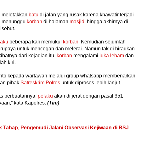
k meletakkan
batu
di jalan yang rusak karena khawatir terjadi
ma menunggu
korban
di halaman
masjid
, hingga akhirnya di
isebut.
laku
beberapa kali memukul
korban
. Kemudian sejumlah
berupaya untuk mencegah dan melerai. Namun tak di hiraukan
ibatnya dari kejadian itu,
korban
mengalami
luka lebam
dan
ah kiri.
o kepada wartawan melalui group whatsapp membenarkan
an pihak
Satreskrim Polres
untuk diproses lebih lanjut.
as perbuatannya,
pelaku
akan di jerat dengan pasal 351
aan,” kata Kapolres.
(Tim)
k Tahap, Pengemudi Jalani Observasi Kejiwaan di RSJ