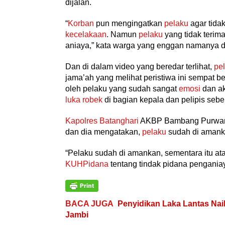
dijalan.
“
Korban
pun mengingatkan
pelaku
agar tida
kecelakaan
. Namun
pelaku
yang tidak teri
aniaya,” kata warga yang enggan namanya d
Dan di dalam video yang beredar terlihat,
pe
jama’ah yang melihat peristiwa ini sempat 
oleh pelaku yang sudah sangat
emosi
dan ak
luka robek
di bagian kepala dan pelipis sebel
Kapolres Batanghari
AKBP Bambang Purwant
dan dia mengatakan,
pelaku
sudah di amank
“Pelaku sudah di amankan, sementara itu at
KUHPidana
tentang tindak pidana penganiay
BACA JUGA
Penyidikan Laka Lantas Nai
Jambi