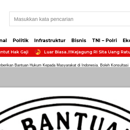
b5cb0177965d610587
nal
Politik
Infrastruktur
Bisnis
TNI – Polri
Ek
aji
Luar Biasa..!!!Kejagung RI Sita Uang Ratusan Mili
rikan Bantuan Hukum Kepada Masyarakat di Indonesia. Boleh Konsultasi Huk