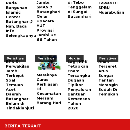
Jambi,
di Tebo
Pada
Tewas DI
SMAN 7
Tenggelam
Bangunan
SPBU
Batanghari
di Sungai
Islamic
Muarabulian
Gelar
Batanghari
Center
Upacara
Batanghari,?
HUT
Nah, Baca
Provinsi
Info
Jambi Ke
Selengkapnya
66 Tahun
Peristiwa
Peristiwa
Hukrim
Peristiwa
BPK RI
Lagi, KPK
Anak
Perwakilan
Tetapkan
Terseret
Jambi
Enam
Arus
Maraknya
Terkejut
Tersangka
Sungai
Curas
Soal
Dugaan
Tantan
Perhiasan
Temuan
Tipikor
Merangin
Di
Aset
Penyaluran
Sudah Di
Kecamatan
Daerah
Bantuan
Temukan
Mersam
Batanghari
Kemensos
Barang Hari
Belum di
Tahun
Tindaklanjuti
2020
BERITA TERKAIT