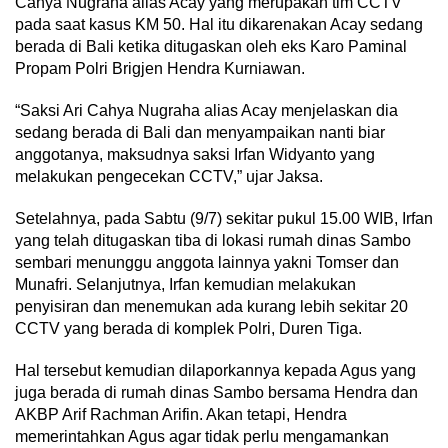
Cahya Nugraha alias Acay yang merupakan tim CCTV
pada saat kasus KM 50. Hal itu dikarenakan Acay sedang
berada di Bali ketika ditugaskan oleh eks Karo Paminal
Propam Polri Brigjen Hendra Kurniawan.
“Saksi Ari Cahya Nugraha alias Acay menjelaskan dia
sedang berada di Bali dan menyampaikan nanti biar
anggotanya, maksudnya saksi Irfan Widyanto yang
melakukan pengecekan CCTV,” ujar Jaksa.
Setelahnya, pada Sabtu (9/7) sekitar pukul 15.00 WIB, Irfan
yang telah ditugaskan tiba di lokasi rumah dinas Sambo
sembari menunggu anggota lainnya yakni Tomser dan
Munafri. Selanjutnya, Irfan kemudian melakukan
penyisiran dan menemukan ada kurang lebih sekitar 20
CCTV yang berada di komplek Polri, Duren Tiga.
Hal tersebut kemudian dilaporkannya kepada Agus yang
juga berada di rumah dinas Sambo bersama Hendra dan
AKBP Arif Rachman Arifin. Akan tetapi, Hendra
memerintahkan Agus agar tidak perlu mengamankan