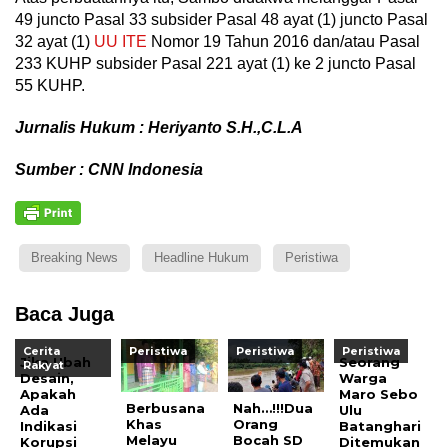
49 juncto Pasal 33 subsider Pasal 48 ayat (1) juncto Pasal
32 ayat (1)
UU ITE
Nomor 19 Tahun 2016 dan/atau Pasal
233 KUHP subsider Pasal 221 ayat (1) ke 2 juncto Pasal
55 KUHP.
Jurnalis Hukum : Heriyanto S.H.,C.L.A
Sumber : CNN Indonesia
Breaking News
Headline Hukum
Peristiwa
Baca Juga
Cerita
Peristiwa
Peristiwa
Peristiwa
Jika Ubah
Seorang
Rakyat
Desain,
Warga
Apakah
Maro Sebo
Berbusana
Nah…!!!Dua
Ada
Ulu
Khas
Orang
Indikasi
Batanghari
Melayu
Bocah SD
Korupsi
Ditemukan