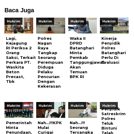
Baca Juga
Hukrim
Hukrim
Hukrim
Hukrim
Lagi,
Polres
Waka II
Kinerja
Kejagung
Nagan
DPRD
Penyidik
RI Periksa 2
Raya
Batanghari
Polres
Orang
Tangkap
Minta
Batanghari
Saksi, Terkait
Seorang
Pemkab
Perlu Di
Perkara PT.
Perempuan
Tanggungjawab
Evaluasi
Waskita
Diduga
Akan
Beton
Pelaku
Temuan
Precast,
Pencurian
BPK RI
Tbk
Dengan
Kekerasan
Hukrim
Hukrim
Hukrim
Hukrim
Penyidik
Satreskrim
Polres
Pemerintah
Nah…!!!KPK
Nah…!!!
Teluk
Minta
Mulai
Seorang
Bintuni
Penundaan,
Curigai
Tersangka
Telah