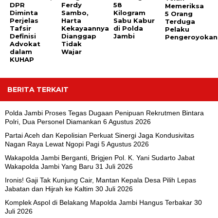
DPR
Ferdy
58
Memeriksa
Diminta
Sambo,
Kilogram
5 Orang
Perjelas
Harta
Sabu Kabur
Terduga
Tafsir
Kekayaannya
di Polda
Pelaku
Definisi
Dianggap
Jambi
Pengeroyokan
Advokat
Tidak
dalam
Wajar
KUHAP
BERITA TERKAIT
Polda Jambi Proses Tegas Dugaan Penipuan Rekrutmen Bintara
Polri, Dua Personel Diamankan
6 Agustus 2026
Partai Aceh dan Kepolisian Perkuat Sinergi Jaga Kondusivitas
Nagan Raya Lewat Ngopi Pagi
5 Agustus 2026
Wakapolda Jambi Berganti, Brigjen Pol. K. Yani Sudarto Jabat
Wakapolda Jambi Yang Baru
31 Juli 2026
Ironis! Gaji Tak Kunjung Cair, Mantan Kepala Desa Pilih Lepas
Jabatan dan Hijrah ke Kaltim
30 Juli 2026
Komplek Aspol di Belakang Mapolda Jambi Hangus Terbakar
30
Juli 2026