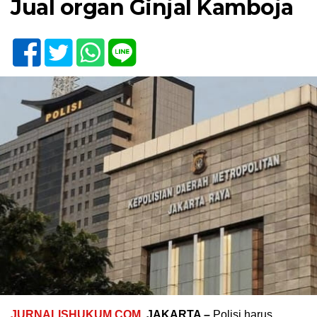
Jual organ Ginjal Kamboja
JURNALISHUKUM.COM
, JAKARTA –
Polisi harus