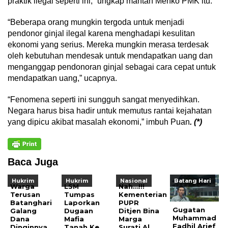
praktik ilegal seperti ini,” ungkap mantan Menko PMK itu.
“Beberapa orang mungkin tergoda untuk menjadi
pendonor ginjal ilegal karena menghadapi kesulitan
ekonomi yang serius. Mereka mungkin merasa terdesak
oleh kebutuhan mendesak untuk mendapatkan uang dan
menganggap pendonoran ginjal sebagai cara cepat untuk
mendapatkan uang,” ucapnya.
“Fenomena seperti ini sungguh sangat menyedihkan.
Negara harus bisa hadir untuk memutus rantai kejahatan
yang dipicu akibat masalah ekonomi,” imbuh Puan
. (*)
Baca Juga
Hukrim
Hukrim
Nasional
Batang Hari
Warga
LSM
Nah…!!!
Terusan
Tumpas
Kementerian
Batanghari
Laporkan
PUPR
Gugatan
Galang
Dugaan
Ditjen Bina
Muhammad
Dana
Mafia
Marga
Fadhil Arief
Dinginnya
Tanah Ke
Surati Al