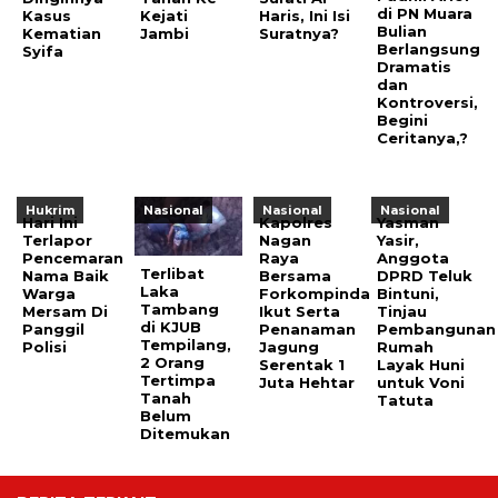
di PN Muara
Kasus
Kejati
Haris, Ini Isi
Bulian
Kematian
Jambi
Suratnya?
Berlangsung
Syifa
Dramatis
dan
Kontroversi,
Begini
Ceritanya,?
Hukrim
Nasional
Nasional
Nasional
Hari Ini
Kapolres
Yasman
Terlapor
Nagan
Yasir,
Pencemaran
Raya
Anggota
Terlibat
Nama Baik
Bersama
DPRD Teluk
Laka
Warga
Forkompinda
Bintuni,
Tambang
Mersam Di
Ikut Serta
Tinjau
di KJUB
Panggil
Penanaman
Pembangunan
Tempilang,
Polisi
Jagung
Rumah
2 Orang
Serentak 1
Layak Huni
Tertimpa
Juta Hehtar
untuk Voni
Tanah
Tatuta
Belum
Ditemukan